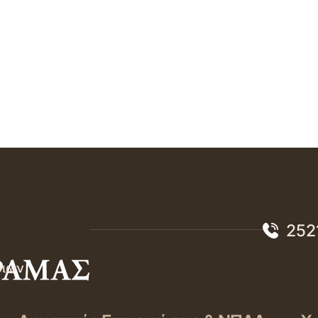
252
σιών