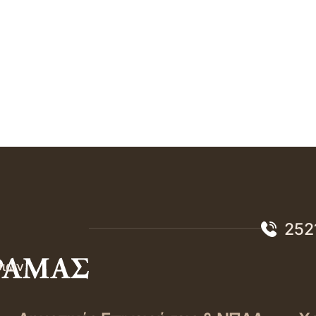
252
σιών