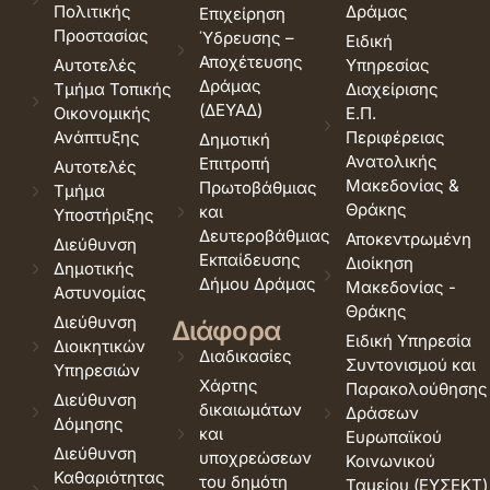
Πολιτικής
Δράμας
Επιχείρηση
Προστασίας
Ύδρευσης –
Ειδική
Αποχέτευσης
Αυτοτελές
Υπηρεσίας
Δράμας
Τμήμα Τοπικής
Διαχείρισης
(ΔΕΥΑΔ)
Οικονομικής
Ε.Π.
Ανάπτυξης
Περιφέρειας
Δημοτική
Ανατολικής
Επιτροπή
Αυτοτελές
Μακεδονίας &
Πρωτοβάθμιας
Τμήμα
Θράκης
και
Υποστήριξης
Δευτεροβάθμιας
Αποκεντρωμένη
Διεύθυνση
Εκπαίδευσης
Διοίκηση
Δημοτικής
Δήμου Δράμας
Μακεδονίας -
Αστυνομίας
Θράκης
Διεύθυνση
Διάφορα
Ειδική Υπηρεσία
Διοικητικών
Διαδικασίες
Συντονισμού και
Υπηρεσιών
Χάρτης
Παρακολούθησης
Διεύθυνση
δικαιωμάτων
Δράσεων
Δόμησης
και
Ευρωπαϊκού
Διεύθυνση
υποχρεώσεων
Κοινωνικού
Καθαριότητας
του δημότη
Ταμείου (ΕΥΣΕΚΤ)