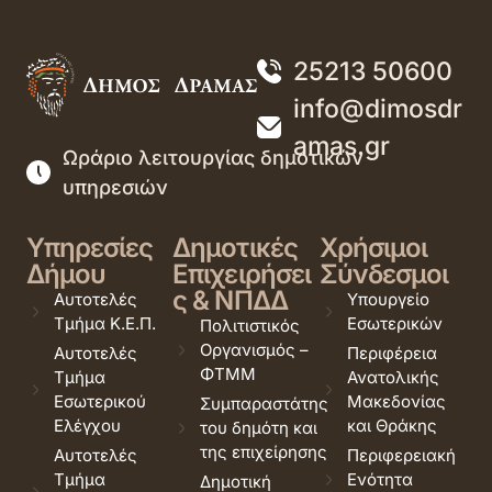
25213 50600
info@dimosdr
amas.gr
Ωράριο λειτουργίας δημοτικών
υπηρεσιών
Υπηρεσίες
Δημοτικές
Χρήσιμοι
Δήμου
Επιχειρήσει
Σύνδεσμοι
ς & ΝΠΔΔ
Αυτοτελές
Υπουργείο
Τμήμα Κ.Ε.Π.
Εσωτερικών
Πολιτιστικός
Οργανισμός –
Αυτοτελές
Περιφέρεια
ΦΤΜΜ
Τμήμα
Ανατολικής
Εσωτερικού
Μακεδονίας
Συμπαραστάτης
Ελέγχου
και Θράκης
του δημότη και
της επιχείρησης
Αυτοτελές
Περιφερειακή
Τμήμα
Ενότητα
Δημοτική