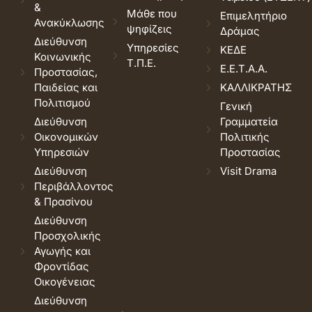
&
Μάθε που
Επιμελητήριο
Ανακύκλωσης
ψηφίζεις
Δράμας
Διεύθυνση
Υπηρεσίες
ΚΕΔΕ
Κοινωνικής
Τ.Π.Ε.
Ε.Ε.Τ.Α.Α.
Προστασίας,
Παιδείας και
ΚΑΛΛΙΚΡΑΤΗΣ
Πολιτισμού
Γενική
Διεύθυνση
Γραμματεία
Οικονομικών
Πολιτικής
Υπηρεσιών
Προστασίας
Διεύθυνση
Visit Drama
Περιβάλλοντος
& Πρασίνου
Διεύθυνση
Προσχολικής
Αγωγής και
Φροντίδας
Οικογένειας
Διεύθυνση