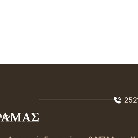
252
σιών