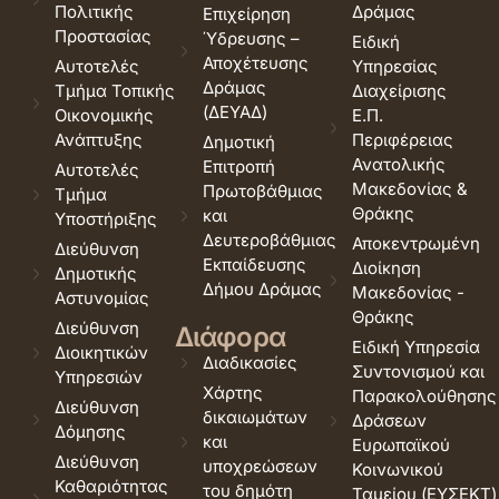
Πολιτικής
Δράμας
Επιχείρηση
Προστασίας
Ύδρευσης –
Ειδική
Αποχέτευσης
Αυτοτελές
Υπηρεσίας
Δράμας
Τμήμα Τοπικής
Διαχείρισης
(ΔΕΥΑΔ)
Οικονομικής
Ε.Π.
Ανάπτυξης
Περιφέρειας
Δημοτική
Ανατολικής
Επιτροπή
Αυτοτελές
Μακεδονίας &
Πρωτοβάθμιας
Τμήμα
Θράκης
και
Υποστήριξης
Δευτεροβάθμιας
Αποκεντρωμένη
Διεύθυνση
Εκπαίδευσης
Διοίκηση
Δημοτικής
Δήμου Δράμας
Μακεδονίας -
Αστυνομίας
Θράκης
Διεύθυνση
Διάφορα
Ειδική Υπηρεσία
Διοικητικών
Διαδικασίες
Συντονισμού και
Υπηρεσιών
Χάρτης
Παρακολούθησης
Διεύθυνση
δικαιωμάτων
Δράσεων
Δόμησης
και
Ευρωπαϊκού
Διεύθυνση
υποχρεώσεων
Κοινωνικού
Καθαριότητας
του δημότη
Ταμείου (ΕΥΣΕΚΤ)