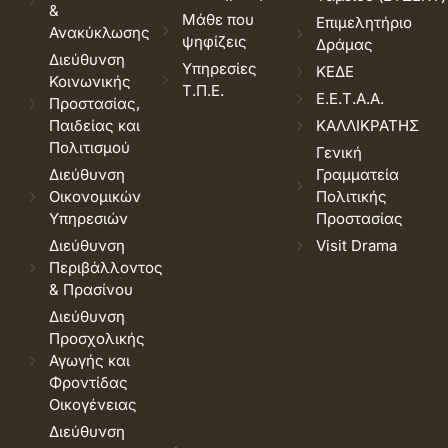
&
Μάθε που
Επιμελητήριο
Ανακύκλωσης
ψηφίζεις
Δράμας
Διεύθυνση
Υπηρεσίες
ΚΕΔΕ
Κοινωνικής
Τ.Π.Ε.
Ε.Ε.Τ.Α.Α.
Προστασίας,
Παιδείας και
ΚΑΛΛΙΚΡΑΤΗΣ
Πολιτισμού
Γενική
Διεύθυνση
Γραμματεία
Οικονομικών
Πολιτικής
Υπηρεσιών
Προστασίας
Διεύθυνση
Visit Drama
Περιβάλλοντος
& Πρασίνου
Διεύθυνση
Προσχολικής
Αγωγής και
Φροντίδας
Οικογένειας
Διεύθυνση