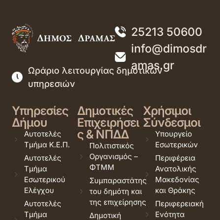
25213 50600
info@dimosdr
amas.gr
Ωράριο λειτουργίας δημοτικών
υπηρεσιών
Υπηρεσίες
Δημοτικές
Χρήσιμοι
Δήμου
Επιχειρήσει
Σύνδεσμοι
ς & ΝΠΔΔ
Αυτοτελές
Υπουργείο
Τμήμα Κ.Ε.Π.
Εσωτερικών
Πολιτιστικός
Οργανισμός –
Αυτοτελές
Περιφέρεια
ΦΤΜΜ
Τμήμα
Ανατολικής
Εσωτερικού
Μακεδονίας
Συμπαραστάτης
Ελέγχου
και Θράκης
του δημότη και
της επιχείρησης
Αυτοτελές
Περιφερειακή
Τμήμα
Ενότητα
Δημοτική