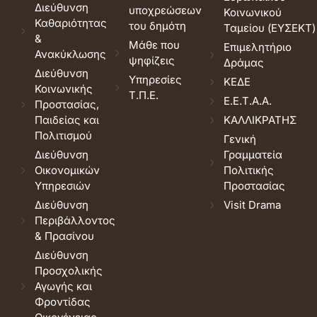
Διεύθυνση
υποχρεώσεων
Κοινωνικού
Καθαριότητας
του δημότη
Ταμείου (ΕΥΣΕΚΤ)
&
Μάθε που
Επιμελητήριο
Ανακύκλωσης
ψηφίζεις
Δράμας
Διεύθυνση
Υπηρεσίες
ΚΕΔΕ
Κοινωνικής
Τ.Π.Ε.
Ε.Ε.Τ.Α.Α.
Προστασίας,
Παιδείας και
ΚΑΛΛΙΚΡΑΤΗΣ
Πολιτισμού
Γενική
Διεύθυνση
Γραμματεία
Οικονομικών
Πολιτικής
Υπηρεσιών
Προστασίας
Διεύθυνση
Visit Drama
Περιβάλλοντος
& Πρασίνου
Διεύθυνση
Προσχολικής
Αγωγής και
Φροντίδας