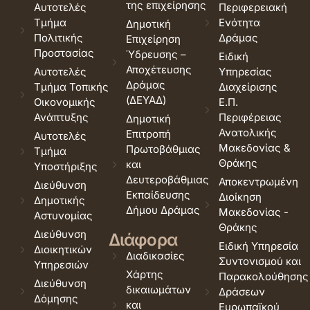
της επιχείρησης
Αυτοτελές
Περιφερειακή
Τμήμα
Ενότητα
Δημοτική
Πολιτικής
Δράμας
Επιχείρηση
Προστασίας
Ύδρευσης –
Ειδική
Αποχέτευσης
Αυτοτελές
Υπηρεσίας
Δράμας
Τμήμα Τοπικής
Διαχείρισης
(ΔΕΥΑΔ)
Οικονομικής
Ε.Π.
Ανάπτυξης
Περιφέρειας
Δημοτική
Ανατολικής
Επιτροπή
Αυτοτελές
Μακεδονίας &
Πρωτοβάθμιας
Τμήμα
Θράκης
και
Υποστήριξης
Δευτεροβάθμιας
Αποκεντρωμένη
Διεύθυνση
Εκπαίδευσης
Διοίκηση
Δημοτικής
Δήμου Δράμας
Μακεδονίας -
Αστυνομίας
Θράκης
Διεύθυνση
Διάφορα
Ειδική Υπηρεσία
Διοικητικών
Διαδικασίες
Συντονισμού και
Υπηρεσιών
Χάρτης
Παρακολούθησης
Διεύθυνση
δικαιωμάτων
Δράσεων
Δόμησης
και
Ευρωπαϊκού