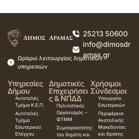
25213 50600
info@dimosdr
amas.gr
Ωράριο λειτουργίας δημοτικών
υπηρεσιών
Υπηρεσίες
Δημοτικές
Χρήσιμοι
Δήμου
Επιχειρήσει
Σύνδεσμοι
ς & ΝΠΔΔ
Αυτοτελές
Υπουργείο
Τμήμα Κ.Ε.Π.
Εσωτερικών
Πολιτιστικός
Οργανισμός –
Αυτοτελές
Περιφέρεια
ΦΤΜΜ
Τμήμα
Ανατολικής
Εσωτερικού
Μακεδονίας
Συμπαραστάτης
Ελέγχου
και Θράκης
του δημότη και