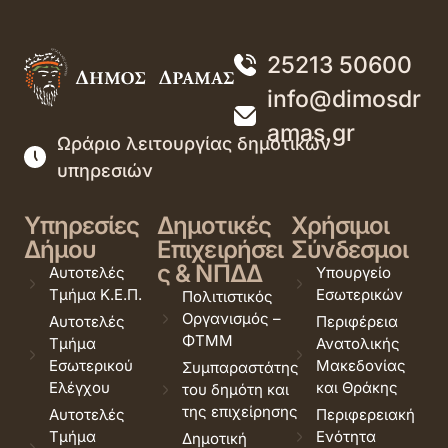
25213 50600
info@dimosdr
amas.gr
Ωράριο λειτουργίας δημοτικών
υπηρεσιών
Υπηρεσίες
Δημοτικές
Χρήσιμοι
Δήμου
Επιχειρήσει
Σύνδεσμοι
ς & ΝΠΔΔ
Αυτοτελές
Υπουργείο
Τμήμα Κ.Ε.Π.
Εσωτερικών
Πολιτιστικός
Οργανισμός –
Αυτοτελές
Περιφέρεια
ΦΤΜΜ
Τμήμα
Ανατολικής
Εσωτερικού
Μακεδονίας
Συμπαραστάτης
Ελέγχου
και Θράκης
του δημότη και
της επιχείρησης
Αυτοτελές
Περιφερειακή
Τμήμα
Ενότητα
Δημοτική