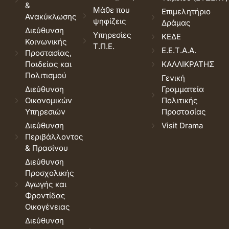
&
Μάθε που
Επιμελητήριο
Ανακύκλωσης
ψηφίζεις
Δράμας
Διεύθυνση
Υπηρεσίες
ΚΕΔΕ
Κοινωνικής
Τ.Π.Ε.
Ε.Ε.Τ.Α.Α.
Προστασίας,
Παιδείας και
ΚΑΛΛΙΚΡΑΤΗΣ
Πολιτισμού
Γενική
Διεύθυνση
Γραμματεία
Οικονομικών
Πολιτικής
Υπηρεσιών
Προστασίας
Διεύθυνση
Visit Drama
Περιβάλλοντος
& Πρασίνου
Διεύθυνση
Προσχολικής
Αγωγής και
Φροντίδας
Οικογένειας
Διεύθυνση