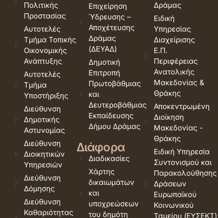
Πολιτικής
Δράμας
Επιχείρηση
Προστασίας
Ύδρευσης –
Ειδική
Αποχέτευσης
Αυτοτελές
Υπηρεσίας
Δράμας
Τμήμα Τοπικής
Διαχείρισης
(ΔΕΥΑΔ)
Οικονομικής
Ε.Π.
Ανάπτυξης
Περιφέρειας
Δημοτική
Ανατολικής
Επιτροπή
Αυτοτελές
Μακεδονίας &
Πρωτοβάθμιας
Τμήμα
Θράκης
και
Υποστήριξης
Δευτεροβάθμιας
Αποκεντρωμένη
Διεύθυνση
Εκπαίδευσης
Διοίκηση
Δημοτικής
Δήμου Δράμας
Μακεδονίας -
Αστυνομίας
Θράκης
Διεύθυνση
Διάφορα
Ειδική Υπηρεσία
Διοικητικών
Διαδικασίες
Συντονισμού και
Υπηρεσιών
Χάρτης
Παρακολούθησης
Διεύθυνση
δικαιωμάτων
Δράσεων
Δόμησης
και
Ευρωπαϊκού
Διεύθυνση
υποχρεώσεων
Κοινωνικού
Καθαριότητας
του δημότη
Ταμείου (ΕΥΣΕΚΤ)