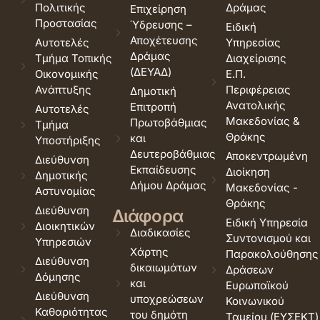
Πολιτικής
Δράμας
Επιχείρηση
Προστασίας
Ύδρευσης –
Ειδική
Αποχέτευσης
Αυτοτελές
Υπηρεσίας
Δράμας
Τμήμα Τοπικής
Διαχείρισης
(ΔΕΥΑΔ)
Οικονομικής
Ε.Π.
Ανάπτυξης
Περιφέρειας
Δημοτική
Ανατολικής
Επιτροπή
Αυτοτελές
Μακεδονίας &
Πρωτοβάθμιας
Τμήμα
Θράκης
και
Υποστήριξης
Δευτεροβάθμιας
Αποκεντρωμένη
Διεύθυνση
Εκπαίδευσης
Διοίκηση
Δημοτικής
Δήμου Δράμας
Μακεδονίας -
Αστυνομίας
Θράκης
Διεύθυνση
Διάφορα
Ειδική Υπηρεσία
Διοικητικών
Διαδικασίες
Συντονισμού και
Υπηρεσιών
Χάρτης
Παρακολούθησης
Διεύθυνση
δικαιωμάτων
Δράσεων
Δόμησης
και
Ευρωπαϊκού
Διεύθυνση
υποχρεώσεων
Κοινωνικού
Καθαριότητας
του δημότη
Ταμείου (ΕΥΣΕΚΤ)