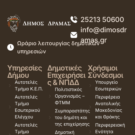
25213 50600
info@dimosdr
amas.gr
Ωράριο λειτουργίας δημοτικών
υπηρεσιών
Υπηρεσίες
Δημοτικές
Χρήσιμοι
Δήμου
Επιχειρήσει
Σύνδεσμοι
ς & ΝΠΔΔ
Αυτοτελές
Υπουργείο
Τμήμα Κ.Ε.Π.
Εσωτερικών
Πολιτιστικός
Οργανισμός –
Αυτοτελές
Περιφέρεια
ΦΤΜΜ
Τμήμα
Ανατολικής
Εσωτερικού
Μακεδονίας
Συμπαραστάτης
Ελέγχου
και Θράκης
του δημότη και
της επιχείρησης
Αυτοτελές
Περιφερειακή
Τμήμα
Ενότητα
Δημοτική