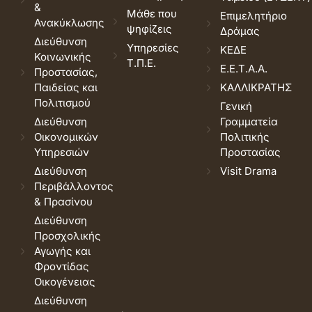
&
Μάθε που
Επιμελητήριο
Ανακύκλωσης
ψηφίζεις
Δράμας
Διεύθυνση
Υπηρεσίες
ΚΕΔΕ
Κοινωνικής
Τ.Π.Ε.
Ε.Ε.Τ.Α.Α.
Προστασίας,
Παιδείας και
ΚΑΛΛΙΚΡΑΤΗΣ
Πολιτισμού
Γενική
Διεύθυνση
Γραμματεία
Οικονομικών
Πολιτικής
Υπηρεσιών
Προστασίας
Διεύθυνση
Visit Drama
Περιβάλλοντος
& Πρασίνου
Διεύθυνση
Προσχολικής
Αγωγής και
Φροντίδας
Οικογένειας
Διεύθυνση