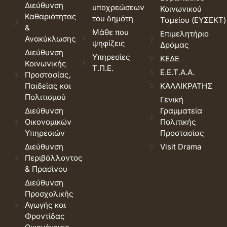
Διεύθυνση
υποχρεώσεων
Κοινωνικού
Καθαριότητας
του δημότη
Ταμείου (ΕΥΣΕΚΤ)
&
Μάθε που
Επιμελητήριο
Ανακύκλωσης
ψηφίζεις
Δράμας
Διεύθυνση
Υπηρεσίες
ΚΕΔΕ
Κοινωνικής
Τ.Π.Ε.
Ε.Ε.Τ.Α.Α.
Προστασίας,
Παιδείας και
ΚΑΛΛΙΚΡΑΤΗΣ
Πολιτισμού
Γενική
Διεύθυνση
Γραμματεία
Οικονομικών
Πολιτικής
Υπηρεσιών
Προστασίας
Διεύθυνση
Visit Drama
Περιβάλλοντος
& Πρασίνου
Διεύθυνση
Προσχολικής
Αγωγής και
Φροντίδας