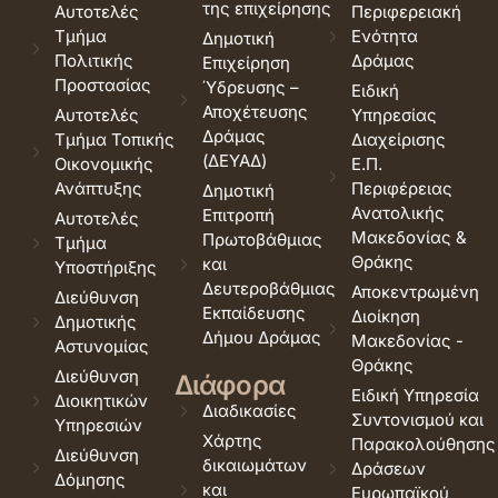
της επιχείρησης
Αυτοτελές
Περιφερειακή
Τμήμα
Ενότητα
Δημοτική
Πολιτικής
Δράμας
Επιχείρηση
Προστασίας
Ύδρευσης –
Ειδική
Αποχέτευσης
Αυτοτελές
Υπηρεσίας
Δράμας
Τμήμα Τοπικής
Διαχείρισης
(ΔΕΥΑΔ)
Οικονομικής
Ε.Π.
Ανάπτυξης
Περιφέρειας
Δημοτική
Ανατολικής
Επιτροπή
Αυτοτελές
Μακεδονίας &
Πρωτοβάθμιας
Τμήμα
Θράκης
και
Υποστήριξης
Δευτεροβάθμιας
Αποκεντρωμένη
Διεύθυνση
Εκπαίδευσης
Διοίκηση
Δημοτικής
Δήμου Δράμας
Μακεδονίας -
Αστυνομίας
Θράκης
Διεύθυνση
Διάφορα
Ειδική Υπηρεσία
Διοικητικών
Διαδικασίες
Συντονισμού και
Υπηρεσιών
Χάρτης
Παρακολούθησης
Διεύθυνση
δικαιωμάτων
Δράσεων
Δόμησης
και
Ευρωπαϊκού