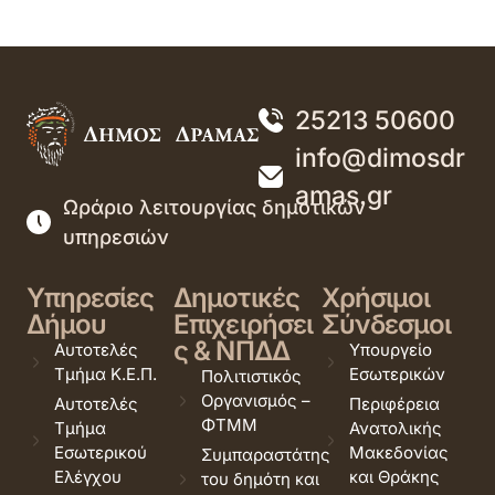
25213 50600
info@dimosdr
amas.gr
Ωράριο λειτουργίας δημοτικών
υπηρεσιών
Υπηρεσίες
Δημοτικές
Χρήσιμοι
Δήμου
Επιχειρήσει
Σύνδεσμοι
ς & ΝΠΔΔ
Αυτοτελές
Υπουργείο
Τμήμα Κ.Ε.Π.
Εσωτερικών
Πολιτιστικός
Οργανισμός –
Αυτοτελές
Περιφέρεια
ΦΤΜΜ
Τμήμα
Ανατολικής
Εσωτερικού
Μακεδονίας
Συμπαραστάτης
Ελέγχου
και Θράκης
του δημότη και