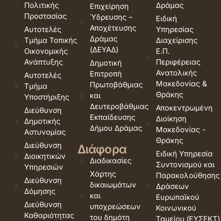
Πολιτικής
Δράμας
Επιχείρηση
Προστασίας
Ύδρευσης –
Ειδική
Αποχέτευσης
Αυτοτελές
Υπηρεσίας
Δράμας
Τμήμα Τοπικής
Διαχείρισης
(ΔΕΥΑΔ)
Οικονομικής
Ε.Π.
Ανάπτυξης
Περιφέρειας
Δημοτική
Ανατολικής
Επιτροπή
Αυτοτελές
Μακεδονίας &
Πρωτοβάθμιας
Τμήμα
Θράκης
και
Υποστήριξης
Δευτεροβάθμιας
Αποκεντρωμένη
Διεύθυνση
Εκπαίδευσης
Διοίκηση
Δημοτικής
Δήμου Δράμας
Μακεδονίας -
Αστυνομίας
Θράκης
Διεύθυνση
Διάφορα
Ειδική Υπηρεσία
Διοικητικών
Διαδικασίες
Συντονισμού και
Υπηρεσιών
Χάρτης
Παρακολούθησης
Διεύθυνση
δικαιωμάτων
Δράσεων
Δόμησης
και
Ευρωπαϊκού
Διεύθυνση
υποχρεώσεων
Κοινωνικού
Καθαριότητας
του δημότη
Ταμείου (ΕΥΣΕΚΤ)