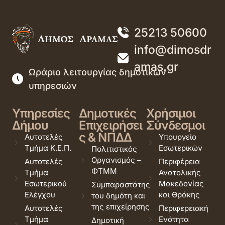
25213 50600
info@dimosdr
amas.gr
Ωράριο λειτουργίας δημοτικών
υπηρεσιών
Υπηρεσίες
Δημοτικές
Χρήσιμοι
Δήμου
Επιχειρήσει
Σύνδεσμοι
ς & ΝΠΔΔ
Αυτοτελές
Υπουργείο
Τμήμα Κ.Ε.Π.
Εσωτερικών
Πολιτιστικός
Οργανισμός –
Αυτοτελές
Περιφέρεια
ΦΤΜΜ
Τμήμα
Ανατολικής
Εσωτερικού
Μακεδονίας
Συμπαραστάτης
Ελέγχου
και Θράκης
του δημότη και
της επιχείρησης
Αυτοτελές
Περιφερειακή
Τμήμα
Ενότητα
Δημοτική