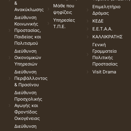
&
Μάθε που
Επιμελητήριο
Ανακύκλωσης
ψηφίζεις
Δράμας
Διεύθυνση
Υπηρεσίες
ΚΕΔΕ
Κοινωνικής
Τ.Π.Ε.
Ε.Ε.Τ.Α.Α.
Προστασίας,
Παιδείας και
ΚΑΛΛΙΚΡΑΤΗΣ
Πολιτισμού
Γενική
Διεύθυνση
Γραμματεία
Οικονομικών
Πολιτικής
Υπηρεσιών
Προστασίας
Διεύθυνση
Visit Drama
Περιβάλλοντος
& Πρασίνου
Διεύθυνση
Προσχολικής
Αγωγής και
Φροντίδας
Οικογένειας
Διεύθυνση