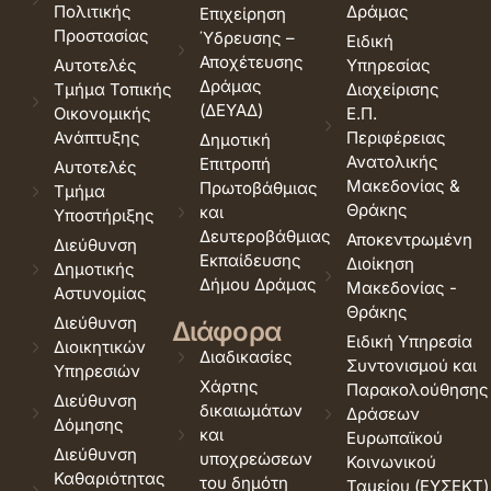
Πολιτικής
Δράμας
Επιχείρηση
Προστασίας
Ύδρευσης –
Ειδική
Αποχέτευσης
Αυτοτελές
Υπηρεσίας
Δράμας
Τμήμα Τοπικής
Διαχείρισης
(ΔΕΥΑΔ)
Οικονομικής
Ε.Π.
Ανάπτυξης
Περιφέρειας
Δημοτική
Ανατολικής
Επιτροπή
Αυτοτελές
Μακεδονίας &
Πρωτοβάθμιας
Τμήμα
Θράκης
και
Υποστήριξης
Δευτεροβάθμιας
Αποκεντρωμένη
Διεύθυνση
Εκπαίδευσης
Διοίκηση
Δημοτικής
Δήμου Δράμας
Μακεδονίας -
Αστυνομίας
Θράκης
Διεύθυνση
Διάφορα
Ειδική Υπηρεσία
Διοικητικών
Διαδικασίες
Συντονισμού και
Υπηρεσιών
Χάρτης
Παρακολούθησης
Διεύθυνση
δικαιωμάτων
Δράσεων
Δόμησης
και
Ευρωπαϊκού
Διεύθυνση
υποχρεώσεων
Κοινωνικού
Καθαριότητας
του δημότη
Ταμείου (ΕΥΣΕΚΤ)