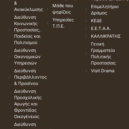
&
Μάθε που
Επιμελητήριο
Ανακύκλωσης
ψηφίζεις
Δράμας
Διεύθυνση
Υπηρεσίες
ΚΕΔΕ
Κοινωνικής
Τ.Π.Ε.
Ε.Ε.Τ.Α.Α.
Προστασίας,
Παιδείας και
ΚΑΛΛΙΚΡΑΤΗΣ
Πολιτισμού
Γενική
Διεύθυνση
Γραμματεία
Οικονομικών
Πολιτικής
Υπηρεσιών
Προστασίας
Διεύθυνση
Visit Drama
Περιβάλλοντος
& Πρασίνου
Διεύθυνση
Προσχολικής
Αγωγής και
Φροντίδας
Οικογένειας
Διεύθυνση