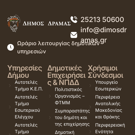
25213 50600
info@dimosdr
amas.gr
Ωράριο λειτουργίας δημοτικών
υπηρεσιών
Υπηρεσίες
Δημοτικές
Χρήσιμοι
Δήμου
Επιχειρήσει
Σύνδεσμοι
ς & ΝΠΔΔ
Αυτοτελές
Υπουργείο
Τμήμα Κ.Ε.Π.
Εσωτερικών
Πολιτιστικός
Οργανισμός –
Αυτοτελές
Περιφέρεια
ΦΤΜΜ
Τμήμα
Ανατολικής
Εσωτερικού
Μακεδονίας
Συμπαραστάτης
Ελέγχου
και Θράκης
του δημότη και
της επιχείρησης
Αυτοτελές
Περιφερειακή
Τμήμα
Ενότητα
Δημοτική