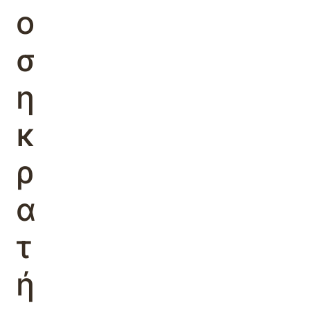
ο
σ
η
κ
ρ
α
τ
ή