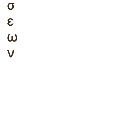
σ
ε
ω
ν