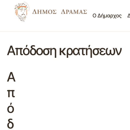
Ο Δήμαρχος
Απόδοση κρατήσεων
Α
π
ό
δ