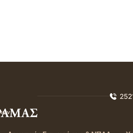
252
σιών