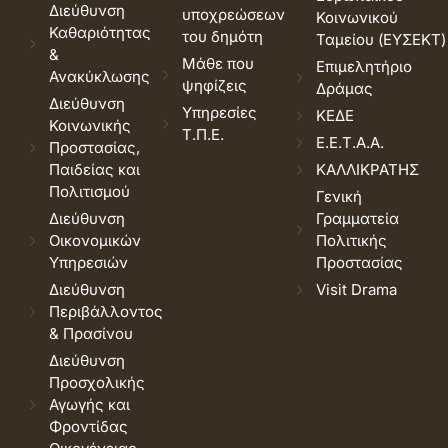
Διεύθυνση
υποχρεώσεων
Κοινωνικού
Καθαριότητας
του δημότη
Ταμείου (ΕΥΣΕΚΤ)
&
Μάθε που
Επιμελητήριο
Ανακύκλωσης
ψηφίζεις
Δράμας
Διεύθυνση
Υπηρεσίες
ΚΕΔΕ
Κοινωνικής
Τ.Π.Ε.
Ε.Ε.Τ.Α.Α.
Προστασίας,
Παιδείας και
ΚΑΛΛΙΚΡΑΤΗΣ
Πολιτισμού
Γενική
Διεύθυνση
Γραμματεία
Οικονομικών
Πολιτικής
Υπηρεσιών
Προστασίας
Διεύθυνση
Visit Drama
Περιβάλλοντος
& Πρασίνου
Διεύθυνση
Προσχολικής
Αγωγής και
Φροντίδας