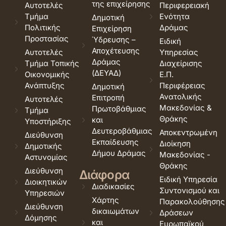
της επιχείρησης
Αυτοτελές
Περιφερειακή
Τμήμα
Ενότητα
Δημοτική
Πολιτικής
Δράμας
Επιχείρηση
Προστασίας
Ύδρευσης –
Ειδική
Αποχέτευσης
Αυτοτελές
Υπηρεσίας
Δράμας
Τμήμα Τοπικής
Διαχείρισης
(ΔΕΥΑΔ)
Οικονομικής
Ε.Π.
Ανάπτυξης
Περιφέρειας
Δημοτική
Ανατολικής
Επιτροπή
Αυτοτελές
Μακεδονίας &
Πρωτοβάθμιας
Τμήμα
Θράκης
και
Υποστήριξης
Δευτεροβάθμιας
Αποκεντρωμένη
Διεύθυνση
Εκπαίδευσης
Διοίκηση
Δημοτικής
Δήμου Δράμας
Μακεδονίας -
Αστυνομίας
Θράκης
Διεύθυνση
Διάφορα
Ειδική Υπηρεσία
Διοικητικών
Διαδικασίες
Συντονισμού και
Υπηρεσιών
Χάρτης
Παρακολούθησης
Διεύθυνση
δικαιωμάτων
Δράσεων
Δόμησης
και
Ευρωπαϊκού