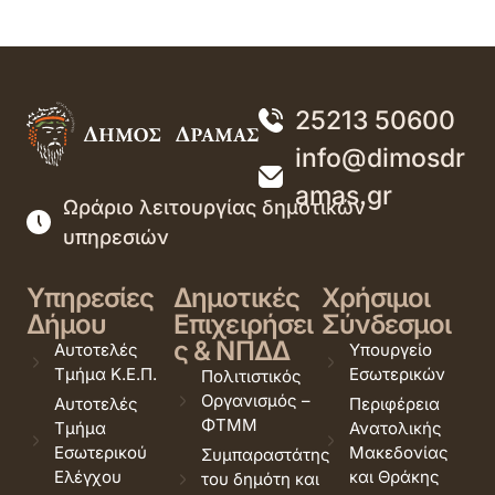
25213 50600
info@dimosdr
amas.gr
Ωράριο λειτουργίας δημοτικών
υπηρεσιών
Υπηρεσίες
Δημοτικές
Χρήσιμοι
Δήμου
Επιχειρήσει
Σύνδεσμοι
ς & ΝΠΔΔ
Αυτοτελές
Υπουργείο
Τμήμα Κ.Ε.Π.
Εσωτερικών
Πολιτιστικός
Οργανισμός –
Αυτοτελές
Περιφέρεια
ΦΤΜΜ
Τμήμα
Ανατολικής
Εσωτερικού
Μακεδονίας
Συμπαραστάτης
Ελέγχου
και Θράκης
του δημότη και