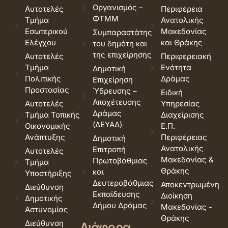
Οργανισμός –
Αυτοτελές
Περιφέρεια
ΦΤΜΜ
Τμήμα
Ανατολικής
Εσωτερικού
Μακεδονίας
Συμπαραστάτης
Ελέγχου
και Θράκης
του δημότη και
της επιχείρησης
Αυτοτελές
Περιφερειακή
Τμήμα
Ενότητα
Δημοτική
Πολιτικής
Δράμας
Επιχείρηση
Προστασίας
Ύδρευσης –
Ειδική
Αποχέτευσης
Αυτοτελές
Υπηρεσίας
Δράμας
Τμήμα Τοπικής
Διαχείρισης
(ΔΕΥΑΔ)
Οικονομικής
Ε.Π.
Ανάπτυξης
Περιφέρειας
Δημοτική
Ανατολικής
Επιτροπή
Αυτοτελές
Μακεδονίας &
Πρωτοβάθμιας
Τμήμα
Θράκης
και
Υποστήριξης
Δευτεροβάθμιας
Αποκεντρωμένη
Διεύθυνση
Εκπαίδευσης
Διοίκηση
Δημοτικής
Δήμου Δράμας
Μακεδονίας -
Αστυνομίας
Θράκης
Διεύθυνση
Διάφορα