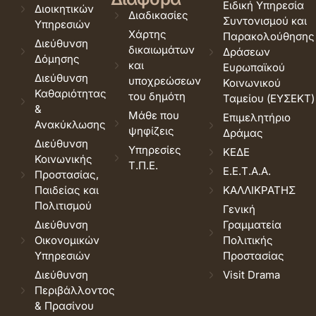
Ειδική Υπηρεσία
Διοικητικών
Διαδικασίες
Συντονισμού και
Υπηρεσιών
Χάρτης
Παρακολούθησης
Διεύθυνση
δικαιωμάτων
Δράσεων
Δόμησης
και
Ευρωπαϊκού
Διεύθυνση
υποχρεώσεων
Κοινωνικού
Καθαριότητας
του δημότη
Ταμείου (ΕΥΣΕΚΤ)
&
Μάθε που
Επιμελητήριο
Ανακύκλωσης
ψηφίζεις
Δράμας
Διεύθυνση
Υπηρεσίες
ΚΕΔΕ
Κοινωνικής
Τ.Π.Ε.
Ε.Ε.Τ.Α.Α.
Προστασίας,
Παιδείας και
ΚΑΛΛΙΚΡΑΤΗΣ
Πολιτισμού
Γενική
Διεύθυνση
Γραμματεία
Οικονομικών
Πολιτικής
Υπηρεσιών
Προστασίας
Διεύθυνση
Visit Drama
Περιβάλλοντος
& Πρασίνου