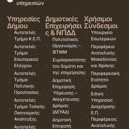
υπηρεσιών
Υπηρεσίες
Δημοτικές
Χρήσιμοι
Δήμου
Επιχειρήσει
Σύνδεσμοι
ς & ΝΠΔΔ
Αυτοτελές
Υπουργείο
Τμήμα Κ.Ε.Π.
Εσωτερικών
Πολιτιστικός
Οργανισμός –
Αυτοτελές
Περιφέρεια
ΦΤΜΜ
Τμήμα
Ανατολικής
Εσωτερικού
Μακεδονίας
Συμπαραστάτης
Ελέγχου
και Θράκης
του δημότη και
της επιχείρησης
Αυτοτελές
Περιφερειακή
Τμήμα
Ενότητα
Δημοτική
Πολιτικής
Δράμας
Επιχείρηση
Προστασίας
Ύδρευσης –
Ειδική
Αποχέτευσης
Αυτοτελές
Υπηρεσίας
Δράμας
Τμήμα Τοπικής
Διαχείρισης
(ΔΕΥΑΔ)
Οικονομικής
Ε.Π.
Ανάπτυξης
Περιφέρειας
Δημοτική
Ανατολικής
Επιτροπή
Αυτοτελές