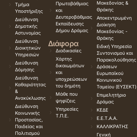
Μακεδονίας &
Πρωτοβάθμιας
Τμήμα
Θράκης
και
Υποστήριξης
Δευτεροβάθμιας
Αποκεντρωμένη
Διεύθυνση
Εκπαίδευσης
Διοίκηση
Δημοτικής
Δήμου Δράμας
Μακεδονίας -
Αστυνομίας
Θράκης
Διεύθυνση
Διάφορα
Ειδική Υπηρεσία
Διοικητικών
Διαδικασίες
Συντονισμού και
Υπηρεσιών
Χάρτης
Παρακολούθησης
Διεύθυνση
δικαιωμάτων
Δράσεων
Δόμησης
και
Ευρωπαϊκού
Διεύθυνση
υποχρεώσεων
Κοινωνικού
Καθαριότητας
του δημότη
Ταμείου (ΕΥΣΕΚΤ)
&
Μάθε που
Επιμελητήριο
Ανακύκλωσης
ψηφίζεις
Δράμας
Διεύθυνση
Υπηρεσίες
ΚΕΔΕ
Κοινωνικής
Τ.Π.Ε.
Ε.Ε.Τ.Α.Α.
Προστασίας,
Παιδείας και
ΚΑΛΛΙΚΡΑΤΗΣ
Πολιτισμού
Γενική