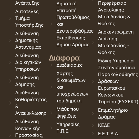
Ανάπτυξης
Περιφέρειας
Δημοτική
Ανατολικής
Επιτροπή
Αυτοτελές
Μακεδονίας &
Πρωτοβάθμιας
Τμήμα
Θράκης
και
Υποστήριξης
Δευτεροβάθμιας
Αποκεντρωμένη
Διεύθυνση
Εκπαίδευσης
Διοίκηση
Δημοτικής
Δήμου Δράμας
Μακεδονίας -
Αστυνομίας
Θράκης
Διεύθυνση
Διάφορα
Ειδική Υπηρεσία
Διοικητικών
Διαδικασίες
Συντονισμού και
Υπηρεσιών
Χάρτης
Παρακολούθησης
Διεύθυνση
δικαιωμάτων
Δράσεων
Δόμησης
και
Ευρωπαϊκού
Διεύθυνση
υποχρεώσεων
Κοινωνικού
Καθαριότητας
του δημότη
Ταμείου (ΕΥΣΕΚΤ)
&
Μάθε που
Επιμελητήριο
Ανακύκλωσης
ψηφίζεις
Δράμας
Διεύθυνση
Υπηρεσίες
ΚΕΔΕ
Κοινωνικής
Τ.Π.Ε.
Ε.Ε.Τ.Α.Α.
Προστασίας,