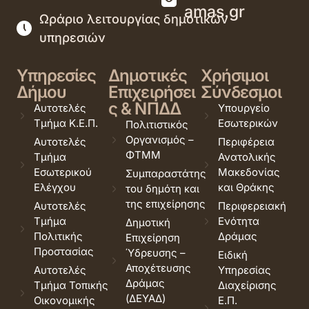
amas.gr
Ωράριο λειτουργίας δημοτικών
υπηρεσιών
Υπηρεσίες
Δημοτικές
Χρήσιμοι
Δήμου
Επιχειρήσει
Σύνδεσμοι
ς & ΝΠΔΔ
Αυτοτελές
Υπουργείο
Τμήμα Κ.Ε.Π.
Εσωτερικών
Πολιτιστικός
Οργανισμός –
Αυτοτελές
Περιφέρεια
ΦΤΜΜ
Τμήμα
Ανατολικής
Εσωτερικού
Μακεδονίας
Συμπαραστάτης
Ελέγχου
και Θράκης
του δημότη και
της επιχείρησης
Αυτοτελές
Περιφερειακή
Τμήμα
Ενότητα
Δημοτική
Πολιτικής
Δράμας
Επιχείρηση
Προστασίας
Ύδρευσης –
Ειδική
Αποχέτευσης
Αυτοτελές
Υπηρεσίας
Δράμας
Τμήμα Τοπικής
Διαχείρισης
(ΔΕΥΑΔ)
Οικονομικής
Ε.Π.