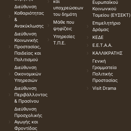
και
Ευρωπαϊκού
Διεύθυνση
υποχρεώσεων
Κοινωνικού
Καθαριότητας
του δημότη
Ταμείου (ΕΥΣΕΚΤ)
&
Μάθε που
Επιμελητήριο
Ανακύκλωσης
ψηφίζεις
Δράμας
Διεύθυνση
Υπηρεσίες
ΚΕΔΕ
Κοινωνικής
Τ.Π.Ε.
Ε.Ε.Τ.Α.Α.
Προστασίας,
Παιδείας και
ΚΑΛΛΙΚΡΑΤΗΣ
Πολιτισμού
Γενική
Διεύθυνση
Γραμματεία
Οικονομικών
Πολιτικής
Υπηρεσιών
Προστασίας
Διεύθυνση
Visit Drama
Περιβάλλοντος
& Πρασίνου
Διεύθυνση
Προσχολικής
Αγωγής και
Φροντίδας