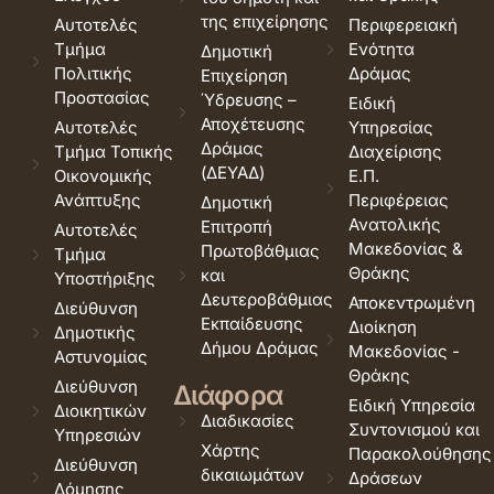
της επιχείρησης
Αυτοτελές
Περιφερειακή
Τμήμα
Ενότητα
Δημοτική
Πολιτικής
Δράμας
Επιχείρηση
Προστασίας
Ύδρευσης –
Ειδική
Αποχέτευσης
Αυτοτελές
Υπηρεσίας
Δράμας
Τμήμα Τοπικής
Διαχείρισης
(ΔΕΥΑΔ)
Οικονομικής
Ε.Π.
Ανάπτυξης
Περιφέρειας
Δημοτική
Ανατολικής
Επιτροπή
Αυτοτελές
Μακεδονίας &
Πρωτοβάθμιας
Τμήμα
Θράκης
και
Υποστήριξης
Δευτεροβάθμιας
Αποκεντρωμένη
Διεύθυνση
Εκπαίδευσης
Διοίκηση
Δημοτικής
Δήμου Δράμας
Μακεδονίας -
Αστυνομίας
Θράκης
Διεύθυνση
Διάφορα
Ειδική Υπηρεσία
Διοικητικών
Διαδικασίες
Συντονισμού και
Υπηρεσιών
Χάρτης
Παρακολούθησης
Διεύθυνση
δικαιωμάτων
Δράσεων
Δόμησης