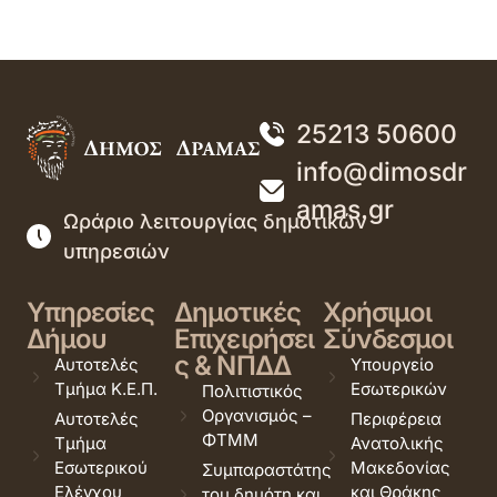
25213 50600
info@dimosdr
amas.gr
Ωράριο λειτουργίας δημοτικών
υπηρεσιών
Υπηρεσίες
Δημοτικές
Χρήσιμοι
Δήμου
Επιχειρήσει
Σύνδεσμοι
ς & ΝΠΔΔ
Αυτοτελές
Υπουργείο
Τμήμα Κ.Ε.Π.
Εσωτερικών
Πολιτιστικός
Οργανισμός –
Αυτοτελές
Περιφέρεια
ΦΤΜΜ
Τμήμα
Ανατολικής
Εσωτερικού
Μακεδονίας
Συμπαραστάτης
Ελέγχου
και Θράκης
του δημότη και