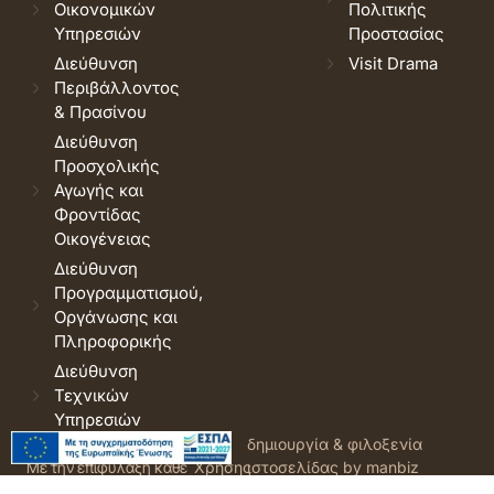
Οικονομικών
Πολιτικής
Υπηρεσιών
Προστασίας
Διεύθυνση
Visit Drama
Περιβάλλοντος
& Πρασίνου
Διεύθυνση
Προσχολικής
Αγωγής και
Φροντίδας
Οικογένειας
Διεύθυνση
Προγραμματισμού,
Οργάνωσης και
Πληροφορικής
Διεύθυνση
Τεχνικών
Υπηρεσιών
© 2026 Δήμος Δράμας.
Όροι
δημιουργία & φιλοξενία
Με την επιφύλαξη κάθε
Χρήσης
ιστοσελίδας by manbiz
νόμιμου δικαιώματος.