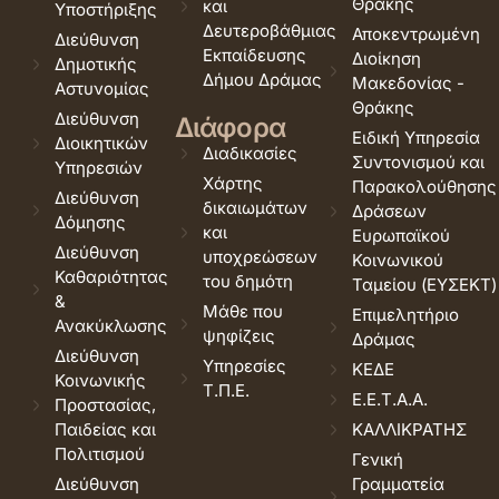
Θράκης
και
Υποστήριξης
Δευτεροβάθμιας
Αποκεντρωμένη
Διεύθυνση
Εκπαίδευσης
Διοίκηση
Δημοτικής
Δήμου Δράμας
Μακεδονίας -
Αστυνομίας
Θράκης
Διεύθυνση
Διάφορα
Ειδική Υπηρεσία
Διοικητικών
Διαδικασίες
Συντονισμού και
Υπηρεσιών
Χάρτης
Παρακολούθησης
Διεύθυνση
δικαιωμάτων
Δράσεων
Δόμησης
και
Ευρωπαϊκού
Διεύθυνση
υποχρεώσεων
Κοινωνικού
Καθαριότητας
του δημότη
Ταμείου (ΕΥΣΕΚΤ)
&
Μάθε που
Επιμελητήριο
Ανακύκλωσης
ψηφίζεις
Δράμας
Διεύθυνση
Υπηρεσίες
ΚΕΔΕ
Κοινωνικής
Τ.Π.Ε.
Ε.Ε.Τ.Α.Α.
Προστασίας,
Παιδείας και
ΚΑΛΛΙΚΡΑΤΗΣ
Πολιτισμού
Γενική
Διεύθυνση
Γραμματεία