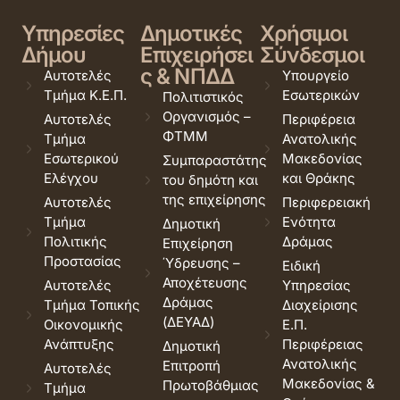
Υπηρεσίες
Δημοτικές
Χρήσιμοι
Δήμου
Επιχειρήσει
Σύνδεσμοι
ς & ΝΠΔΔ
Αυτοτελές
Υπουργείο
Τμήμα Κ.Ε.Π.
Εσωτερικών
Πολιτιστικός
Οργανισμός –
Αυτοτελές
Περιφέρεια
ΦΤΜΜ
Τμήμα
Ανατολικής
Εσωτερικού
Μακεδονίας
Συμπαραστάτης
Ελέγχου
και Θράκης
του δημότη και
της επιχείρησης
Αυτοτελές
Περιφερειακή
Τμήμα
Ενότητα
Δημοτική
Πολιτικής
Δράμας
Επιχείρηση
Προστασίας
Ύδρευσης –
Ειδική
Αποχέτευσης
Αυτοτελές
Υπηρεσίας
Δράμας
Τμήμα Τοπικής
Διαχείρισης
(ΔΕΥΑΔ)
Οικονομικής
Ε.Π.
Ανάπτυξης
Περιφέρειας
Δημοτική
Ανατολικής
Επιτροπή
Αυτοτελές
Μακεδονίας &
Πρωτοβάθμιας
Τμήμα