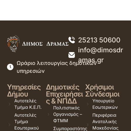
25213 50600
info@dimosdr
amas.gr
Ωράριο λειτουργίας δημοτικών
υπηρεσιών
Υπηρεσίες
Δημοτικές
Χρήσιμοι
Δήμου
Επιχειρήσει
Σύνδεσμοι
ς & ΝΠΔΔ
Αυτοτελές
Υπουργείο
Τμήμα Κ.Ε.Π.
Εσωτερικών
Πολιτιστικός
Οργανισμός –
Αυτοτελές
Περιφέρεια
ΦΤΜΜ
Τμήμα
Ανατολικής
Εσωτερικού
Μακεδονίας
Συμπαραστάτης