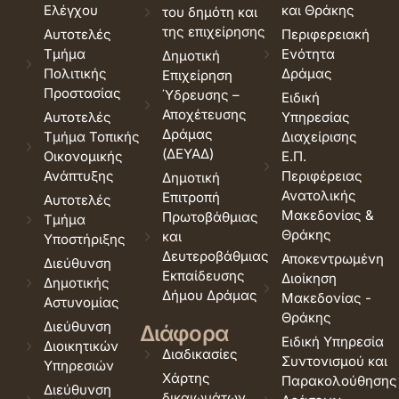
Ελέγχου
και Θράκης
του δημότη και
της επιχείρησης
Αυτοτελές
Περιφερειακή
Τμήμα
Ενότητα
Δημοτική
Πολιτικής
Δράμας
Επιχείρηση
Προστασίας
Ύδρευσης –
Ειδική
Αποχέτευσης
Αυτοτελές
Υπηρεσίας
Δράμας
Τμήμα Τοπικής
Διαχείρισης
(ΔΕΥΑΔ)
Οικονομικής
Ε.Π.
Ανάπτυξης
Περιφέρειας
Δημοτική
Ανατολικής
Επιτροπή
Αυτοτελές
Μακεδονίας &
Πρωτοβάθμιας
Τμήμα
Θράκης
και
Υποστήριξης
Δευτεροβάθμιας
Αποκεντρωμένη
Διεύθυνση
Εκπαίδευσης
Διοίκηση
Δημοτικής
Δήμου Δράμας
Μακεδονίας -
Αστυνομίας
Θράκης
Διεύθυνση
Διάφορα
Ειδική Υπηρεσία
Διοικητικών
Διαδικασίες
Συντονισμού και
Υπηρεσιών
Χάρτης
Παρακολούθησης
Διεύθυνση
δικαιωμάτων