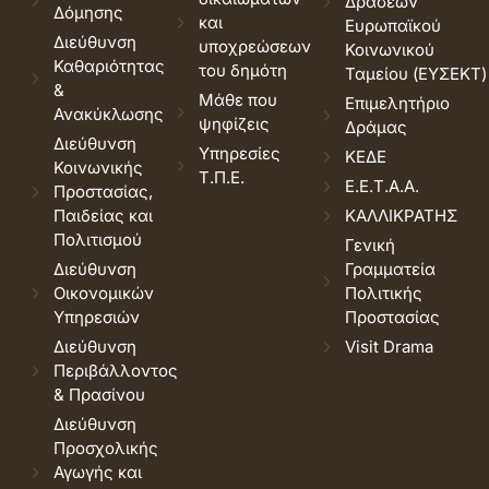
Δράσεων
Δόμησης
και
Ευρωπαϊκού
Διεύθυνση
υποχρεώσεων
Κοινωνικού
Καθαριότητας
του δημότη
Ταμείου (ΕΥΣΕΚΤ)
&
Μάθε που
Επιμελητήριο
Ανακύκλωσης
ψηφίζεις
Δράμας
Διεύθυνση
Υπηρεσίες
ΚΕΔΕ
Κοινωνικής
Τ.Π.Ε.
Ε.Ε.Τ.Α.Α.
Προστασίας,
Παιδείας και
ΚΑΛΛΙΚΡΑΤΗΣ
Πολιτισμού
Γενική
Διεύθυνση
Γραμματεία
Οικονομικών
Πολιτικής
Υπηρεσιών
Προστασίας
Διεύθυνση
Visit Drama
Περιβάλλοντος
& Πρασίνου
Διεύθυνση
Προσχολικής
Αγωγής και