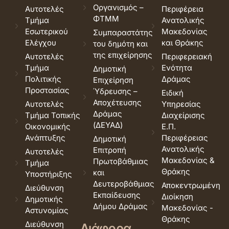
Οργανισμός –
Αυτοτελές
Περιφέρεια
ΦΤΜΜ
Τμήμα
Ανατολικής
Εσωτερικού
Μακεδονίας
Συμπαραστάτης
Ελέγχου
και Θράκης
του δημότη και
της επιχείρησης
Αυτοτελές
Περιφερειακή
Τμήμα
Ενότητα
Δημοτική
Πολιτικής
Δράμας
Επιχείρηση
Προστασίας
Ύδρευσης –
Ειδική
Αποχέτευσης
Αυτοτελές
Υπηρεσίας
Δράμας
Τμήμα Τοπικής
Διαχείρισης
(ΔΕΥΑΔ)
Οικονομικής
Ε.Π.
Ανάπτυξης
Περιφέρειας
Δημοτική
Ανατολικής
Επιτροπή
Αυτοτελές
Μακεδονίας &
Πρωτοβάθμιας
Τμήμα
Θράκης
και
Υποστήριξης
Δευτεροβάθμιας
Αποκεντρωμένη
Διεύθυνση
Εκπαίδευσης
Διοίκηση
Δημοτικής
Δήμου Δράμας
Μακεδονίας -
Αστυνομίας
Θράκης
Διεύθυνση
Διάφορα