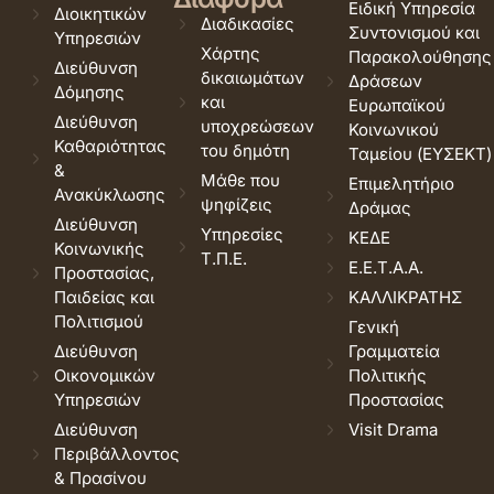
Ειδική Υπηρεσία
Διοικητικών
Διαδικασίες
Συντονισμού και
Υπηρεσιών
Χάρτης
Παρακολούθησης
Διεύθυνση
δικαιωμάτων
Δράσεων
Δόμησης
και
Ευρωπαϊκού
Διεύθυνση
υποχρεώσεων
Κοινωνικού
Καθαριότητας
του δημότη
Ταμείου (ΕΥΣΕΚΤ)
&
Μάθε που
Επιμελητήριο
Ανακύκλωσης
ψηφίζεις
Δράμας
Διεύθυνση
Υπηρεσίες
ΚΕΔΕ
Κοινωνικής
Τ.Π.Ε.
Ε.Ε.Τ.Α.Α.
Προστασίας,
Παιδείας και
ΚΑΛΛΙΚΡΑΤΗΣ
Πολιτισμού
Γενική
Διεύθυνση
Γραμματεία
Οικονομικών
Πολιτικής
Υπηρεσιών
Προστασίας
Διεύθυνση
Visit Drama
Περιβάλλοντος
& Πρασίνου