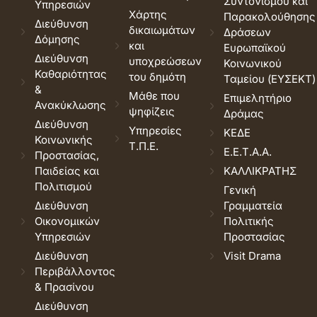
Συντονισμού και
Υπηρεσιών
Χάρτης
Παρακολούθησης
Διεύθυνση
δικαιωμάτων
Δράσεων
Δόμησης
και
Ευρωπαϊκού
Διεύθυνση
υποχρεώσεων
Κοινωνικού
Καθαριότητας
του δημότη
Ταμείου (ΕΥΣΕΚΤ)
&
Μάθε που
Επιμελητήριο
Ανακύκλωσης
ψηφίζεις
Δράμας
Διεύθυνση
Υπηρεσίες
ΚΕΔΕ
Κοινωνικής
Τ.Π.Ε.
Ε.Ε.Τ.Α.Α.
Προστασίας,
Παιδείας και
ΚΑΛΛΙΚΡΑΤΗΣ
Πολιτισμού
Γενική
Διεύθυνση
Γραμματεία
Οικονομικών
Πολιτικής
Υπηρεσιών
Προστασίας
Διεύθυνση
Visit Drama
Περιβάλλοντος
& Πρασίνου
Διεύθυνση