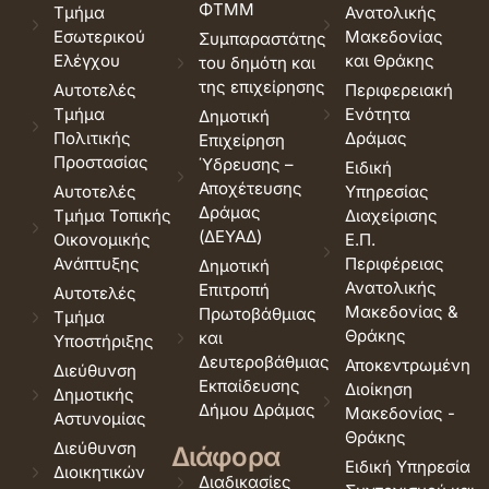
ΦΤΜΜ
Τμήμα
Ανατολικής
Εσωτερικού
Μακεδονίας
Συμπαραστάτης
Ελέγχου
και Θράκης
του δημότη και
της επιχείρησης
Αυτοτελές
Περιφερειακή
Τμήμα
Ενότητα
Δημοτική
Πολιτικής
Δράμας
Επιχείρηση
Προστασίας
Ύδρευσης –
Ειδική
Αποχέτευσης
Αυτοτελές
Υπηρεσίας
Δράμας
Τμήμα Τοπικής
Διαχείρισης
(ΔΕΥΑΔ)
Οικονομικής
Ε.Π.
Ανάπτυξης
Περιφέρειας
Δημοτική
Ανατολικής
Επιτροπή
Αυτοτελές
Μακεδονίας &
Πρωτοβάθμιας
Τμήμα
Θράκης
και
Υποστήριξης
Δευτεροβάθμιας
Αποκεντρωμένη
Διεύθυνση
Εκπαίδευσης
Διοίκηση
Δημοτικής
Δήμου Δράμας
Μακεδονίας -
Αστυνομίας
Θράκης
Διεύθυνση
Διάφορα
Ειδική Υπηρεσία
Διοικητικών
Διαδικασίες