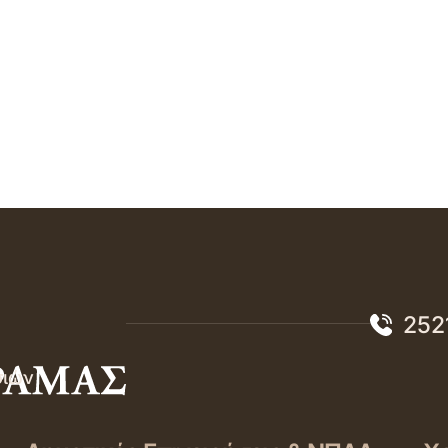
252
σιών