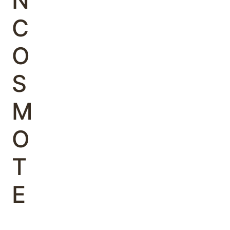
Ν
C
O
S
M
O
T
E