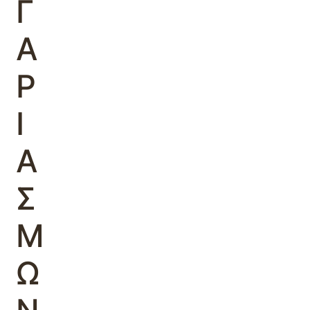
Γ
Α
Ρ
Ι
Α
Σ
Μ
Ω