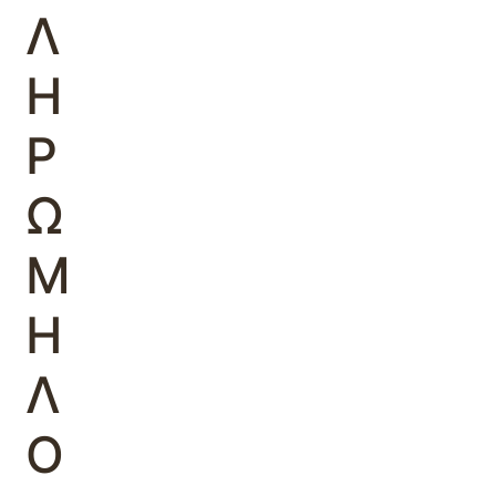
Λ
Η
Ρ
Ω
Μ
Η
Λ
Ο