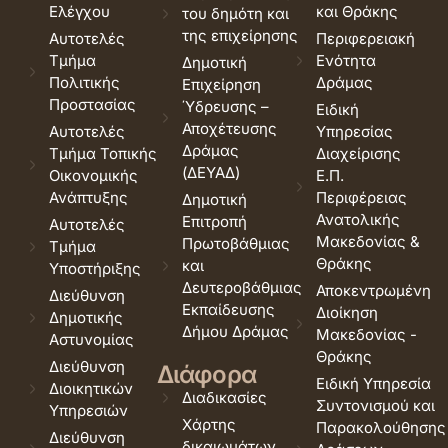
Ελέγχου
και Θράκης
του δημότη και
της επιχείρησης
Αυτοτελές
Περιφερειακή
Τμήμα
Ενότητα
Δημοτική
Πολιτικής
Δράμας
Επιχείρηση
Προστασίας
Ύδρευσης –
Ειδική
Αποχέτευσης
Αυτοτελές
Υπηρεσίας
Δράμας
Τμήμα Τοπικής
Διαχείρισης
(ΔΕΥΑΔ)
Οικονομικής
Ε.Π.
Ανάπτυξης
Περιφέρειας
Δημοτική
Ανατολικής
Επιτροπή
Αυτοτελές
Μακεδονίας &
Πρωτοβάθμιας
Τμήμα
Θράκης
και
Υποστήριξης
Δευτεροβάθμιας
Αποκεντρωμένη
Διεύθυνση
Εκπαίδευσης
Διοίκηση
Δημοτικής
Δήμου Δράμας
Μακεδονίας -
Αστυνομίας
Θράκης
Διεύθυνση
Διάφορα
Ειδική Υπηρεσία
Διοικητικών
Διαδικασίες
Συντονισμού και
Υπηρεσιών
Χάρτης
Παρακολούθησης
Διεύθυνση
δικαιωμάτων