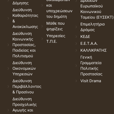
Δράσεων
Δόμησης
και
Ευρωπαϊκού
Διεύθυνση
υποχρεώσεων
Κοινωνικού
Καθαριότητας
του δημότη
Ταμείου (ΕΥΣΕΚΤ)
&
Μάθε που
Επιμελητήριο
Ανακύκλωσης
ψηφίζεις
Δράμας
Διεύθυνση
Υπηρεσίες
ΚΕΔΕ
Κοινωνικής
Τ.Π.Ε.
Ε.Ε.Τ.Α.Α.
Προστασίας,
Παιδείας και
ΚΑΛΛΙΚΡΑΤΗΣ
Πολιτισμού
Γενική
Διεύθυνση
Γραμματεία
Οικονομικών
Πολιτικής
Υπηρεσιών
Προστασίας
Διεύθυνση
Visit Drama
Περιβάλλοντος
& Πρασίνου
Διεύθυνση
Προσχολικής
Αγωγής και