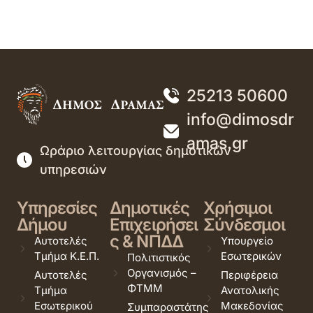
25213 50600
info@dimosdr
amas.gr
Ωράριο λειτουργίας δημοτικών
υπηρεσιών
Υπηρεσίες
Δημοτικές
Χρήσιμοι
Δήμου
Επιχειρήσει
Σύνδεσμοι
ς & ΝΠΔΔ
Αυτοτελές
Υπουργείο
Τμήμα Κ.Ε.Π.
Εσωτερικών
Πολιτιστικός
Οργανισμός –
Αυτοτελές
Περιφέρεια
ΦΤΜΜ
Τμήμα
Ανατολικής
Εσωτερικού
Μακεδονίας
Συμπαραστάτης