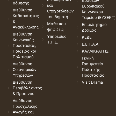
Δράσεων
Δόμησης
και
Ευρωπαϊκού
Διεύθυνση
υποχρεώσεων
Κοινωνικού
Καθαριότητας
του δημότη
Ταμείου (ΕΥΣΕΚΤ)
&
Μάθε που
Επιμελητήριο
Ανακύκλωσης
ψηφίζεις
Δράμας
Διεύθυνση
Υπηρεσίες
ΚΕΔΕ
Κοινωνικής
Τ.Π.Ε.
Ε.Ε.Τ.Α.Α.
Προστασίας,
Παιδείας και
ΚΑΛΛΙΚΡΑΤΗΣ
Πολιτισμού
Γενική
Διεύθυνση
Γραμματεία
Οικονομικών
Πολιτικής
Υπηρεσιών
Προστασίας
Διεύθυνση
Visit Drama
Περιβάλλοντος
& Πρασίνου
Διεύθυνση
Προσχολικής
Αγωγής και