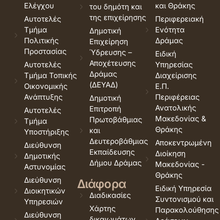
Ελέγχου
και Θράκης
του δημότη και
της επιχείρησης
Αυτοτελές
Περιφερειακή
Τμήμα
Ενότητα
Δημοτική
Πολιτικής
Δράμας
Επιχείρηση
Προστασίας
Ύδρευσης –
Ειδική
Αποχέτευσης
Αυτοτελές
Υπηρεσίας
Δράμας
Τμήμα Τοπικής
Διαχείρισης
(ΔΕΥΑΔ)
Οικονομικής
Ε.Π.
Ανάπτυξης
Περιφέρειας
Δημοτική
Ανατολικής
Επιτροπή
Αυτοτελές
Μακεδονίας &
Πρωτοβάθμιας
Τμήμα
Θράκης
και
Υποστήριξης
Δευτεροβάθμιας
Αποκεντρωμένη
Διεύθυνση
Εκπαίδευσης
Διοίκηση
Δημοτικής
Δήμου Δράμας
Μακεδονίας -
Αστυνομίας
Θράκης
Διεύθυνση
Διάφορα
Ειδική Υπηρεσία
Διοικητικών
Διαδικασίες
Συντονισμού και
Υπηρεσιών
Χάρτης
Παρακολούθησης
Διεύθυνση
δικαιωμάτων