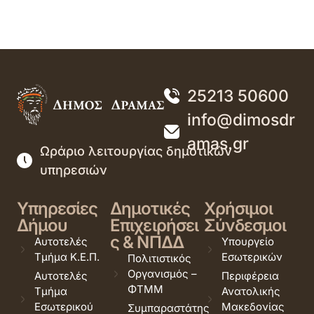
25213 50600
info@dimosdr
amas.gr
Ωράριο λειτουργίας δημοτικών
υπηρεσιών
Υπηρεσίες
Δημοτικές
Χρήσιμοι
Δήμου
Επιχειρήσει
Σύνδεσμοι
ς & ΝΠΔΔ
Αυτοτελές
Υπουργείο
Τμήμα Κ.Ε.Π.
Εσωτερικών
Πολιτιστικός
Οργανισμός –
Αυτοτελές
Περιφέρεια
ΦΤΜΜ
Τμήμα
Ανατολικής
Εσωτερικού
Μακεδονίας
Συμπαραστάτης