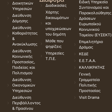
Ειδική Υπηρεσία
Διοικητικών
Διαδικασίες
Συντονισμού και
Υπηρεσιών
Χάρτης
Παρακολούθησης
Διεύθυνση
δικαιωμάτων
Δράσεων
Δόμησης
και
Ευρωπαϊκού
Διεύθυνση
υποχρεώσεων
Κοινωνικού
Καθαριότητας
του δημότη
Ταμείου (ΕΥΣΕΚΤ)
&
Μάθε που
Επιμελητήριο
Ανακύκλωσης
ψηφίζεις
Δράμας
Διεύθυνση
Υπηρεσίες
ΚΕΔΕ
Κοινωνικής
Τ.Π.Ε.
Ε.Ε.Τ.Α.Α.
Προστασίας,
Παιδείας και
ΚΑΛΛΙΚΡΑΤΗΣ
Πολιτισμού
Γενική
Διεύθυνση
Γραμματεία
Οικονομικών
Πολιτικής
Υπηρεσιών
Προστασίας
Διεύθυνση
Visit Drama
Περιβάλλοντος
& Πρασίνου