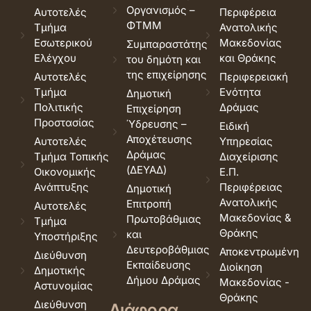
Οργανισμός –
Αυτοτελές
Περιφέρεια
ΦΤΜΜ
Τμήμα
Ανατολικής
Εσωτερικού
Μακεδονίας
Συμπαραστάτης
Ελέγχου
και Θράκης
του δημότη και
της επιχείρησης
Αυτοτελές
Περιφερειακή
Τμήμα
Ενότητα
Δημοτική
Πολιτικής
Δράμας
Επιχείρηση
Προστασίας
Ύδρευσης –
Ειδική
Αποχέτευσης
Αυτοτελές
Υπηρεσίας
Δράμας
Τμήμα Τοπικής
Διαχείρισης
(ΔΕΥΑΔ)
Οικονομικής
Ε.Π.
Ανάπτυξης
Περιφέρειας
Δημοτική
Ανατολικής
Επιτροπή
Αυτοτελές
Μακεδονίας &
Πρωτοβάθμιας
Τμήμα
Θράκης
και
Υποστήριξης
Δευτεροβάθμιας
Αποκεντρωμένη
Διεύθυνση
Εκπαίδευσης
Διοίκηση
Δημοτικής
Δήμου Δράμας
Μακεδονίας -
Αστυνομίας
Θράκης
Διεύθυνση
Διάφορα