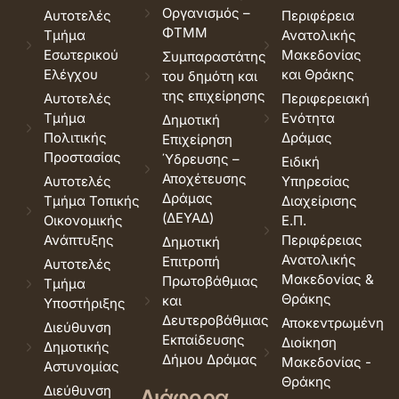
Οργανισμός –
Αυτοτελές
Περιφέρεια
ΦΤΜΜ
Τμήμα
Ανατολικής
Εσωτερικού
Μακεδονίας
Συμπαραστάτης
Ελέγχου
και Θράκης
του δημότη και
της επιχείρησης
Αυτοτελές
Περιφερειακή
Τμήμα
Ενότητα
Δημοτική
Πολιτικής
Δράμας
Επιχείρηση
Προστασίας
Ύδρευσης –
Ειδική
Αποχέτευσης
Αυτοτελές
Υπηρεσίας
Δράμας
Τμήμα Τοπικής
Διαχείρισης
(ΔΕΥΑΔ)
Οικονομικής
Ε.Π.
Ανάπτυξης
Περιφέρειας
Δημοτική
Ανατολικής
Επιτροπή
Αυτοτελές
Μακεδονίας &
Πρωτοβάθμιας
Τμήμα
Θράκης
και
Υποστήριξης
Δευτεροβάθμιας
Αποκεντρωμένη
Διεύθυνση
Εκπαίδευσης
Διοίκηση
Δημοτικής
Δήμου Δράμας
Μακεδονίας -
Αστυνομίας
Θράκης
Διεύθυνση
Διάφορα