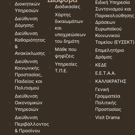
Ειδική Υπηρεσία
Διοικητικών
Διαδικασίες
Συντονισμού και
Υπηρεσιών
Χάρτης
Παρακολούθησης
Διεύθυνση
δικαιωμάτων
Δράσεων
Δόμησης
και
Ευρωπαϊκού
Διεύθυνση
υποχρεώσεων
Κοινωνικού
Καθαριότητας
του δημότη
Ταμείου (ΕΥΣΕΚΤ)
&
Μάθε που
Επιμελητήριο
Ανακύκλωσης
ψηφίζεις
Δράμας
Διεύθυνση
Υπηρεσίες
ΚΕΔΕ
Κοινωνικής
Τ.Π.Ε.
Ε.Ε.Τ.Α.Α.
Προστασίας,
Παιδείας και
ΚΑΛΛΙΚΡΑΤΗΣ
Πολιτισμού
Γενική
Διεύθυνση
Γραμματεία
Οικονομικών
Πολιτικής
Υπηρεσιών
Προστασίας
Διεύθυνση
Visit Drama
Περιβάλλοντος
& Πρασίνου