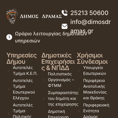
25213 50600
info@dimosdr
amas.gr
Ωράριο λειτουργίας δημοτικών
υπηρεσιών
Υπηρεσίες
Δημοτικές
Χρήσιμοι
Δήμου
Επιχειρήσει
Σύνδεσμοι
ς & ΝΠΔΔ
Αυτοτελές
Υπουργείο
Τμήμα Κ.Ε.Π.
Εσωτερικών
Πολιτιστικός
Οργανισμός –
Αυτοτελές
Περιφέρεια
ΦΤΜΜ
Τμήμα
Ανατολικής
Εσωτερικού
Μακεδονίας
Συμπαραστάτης
Ελέγχου
και Θράκης
του δημότη και
της επιχείρησης
Αυτοτελές
Περιφερειακή
Τμήμα
Ενότητα
Δημοτική
Πολιτικής
Δράμας
Επιχείρηση