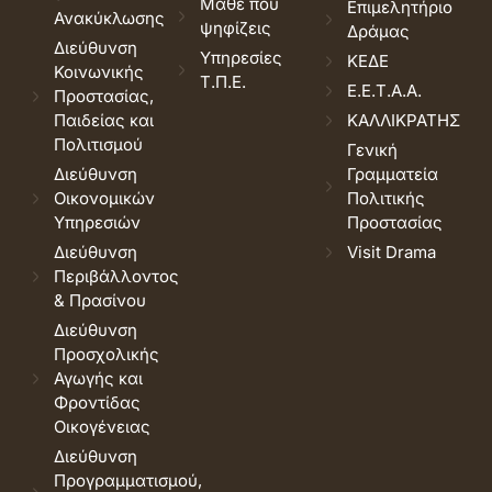
Μάθε που
Επιμελητήριο
Ανακύκλωσης
ψηφίζεις
Δράμας
Διεύθυνση
Υπηρεσίες
ΚΕΔΕ
Κοινωνικής
Τ.Π.Ε.
Ε.Ε.Τ.Α.Α.
Προστασίας,
Παιδείας και
ΚΑΛΛΙΚΡΑΤΗΣ
Πολιτισμού
Γενική
Διεύθυνση
Γραμματεία
Οικονομικών
Πολιτικής
Υπηρεσιών
Προστασίας
Διεύθυνση
Visit Drama
Περιβάλλοντος
& Πρασίνου
Διεύθυνση
Προσχολικής
Αγωγής και
Φροντίδας
Οικογένειας
Διεύθυνση
Προγραμματισμού,