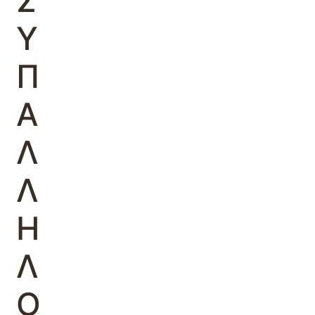
Σ
Υ
Π
Α
Λ
Λ
Η
Λ
Ο