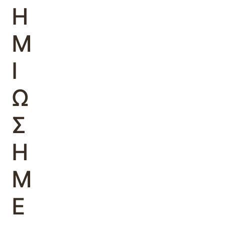
Η
Μ
Ι
Ω
Σ
Η
Μ
Ε