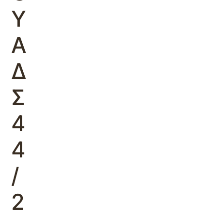
Υ
Α
Δ
Σ
4
4
/
2