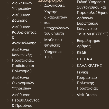
Ειδική Υπηρεσία
Διοικητικών
Διαδικασίες
Συντονισμού και
Υπηρεσιών
Χάρτης
Παρακολούθησης
Διεύθυνση
δικαιωμάτων
Δράσεων
Δόμησης
και
Ευρωπαϊκού
Διεύθυνση
υποχρεώσεων
Κοινωνικού
Καθαριότητας
του δημότη
Ταμείου (ΕΥΣΕΚΤ)
&
Μάθε που
Επιμελητήριο
Ανακύκλωσης
ψηφίζεις
Δράμας
Διεύθυνση
Υπηρεσίες
ΚΕΔΕ
Κοινωνικής
Τ.Π.Ε.
Ε.Ε.Τ.Α.Α.
Προστασίας,
Παιδείας και
ΚΑΛΛΙΚΡΑΤΗΣ
Πολιτισμού
Γενική
Διεύθυνση
Γραμματεία
Οικονομικών
Πολιτικής
Υπηρεσιών
Προστασίας
Διεύθυνση
Visit Drama
Περιβάλλοντος
& Πρασίνου