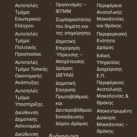
Οργανισμός –
Αυτοτελές
Περιφέρεια
ΦΤΜΜ
Τμήμα
Ανατολικής
Εσωτερικού
Μακεδονίας
Συμπαραστάτης
Ελέγχου
και Θράκης
του δημότη και
της επιχείρησης
Αυτοτελές
Περιφερειακή
Τμήμα
Ενότητα
Δημοτική
Πολιτικής
Δράμας
Επιχείρηση
Προστασίας
Ύδρευσης –
Ειδική
Αποχέτευσης
Αυτοτελές
Υπηρεσίας
Δράμας
Τμήμα Τοπικής
Διαχείρισης
(ΔΕΥΑΔ)
Οικονομικής
Ε.Π.
Ανάπτυξης
Περιφέρειας
Δημοτική
Ανατολικής
Επιτροπή
Αυτοτελές
Μακεδονίας &
Πρωτοβάθμιας
Τμήμα
Θράκης
και
Υποστήριξης
Δευτεροβάθμιας
Αποκεντρωμένη
Διεύθυνση
Εκπαίδευσης
Διοίκηση
Δημοτικής
Δήμου Δράμας
Μακεδονίας -
Αστυνομίας
Θράκης
Διεύθυνση
Διάφορα