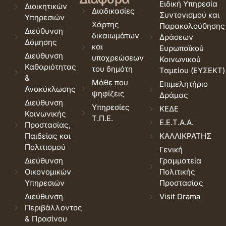
Ειδική Υπηρεσία
Διοικητικών
Διαδικασίες
Συντονισμού και
Υπηρεσιών
Χάρτης
Παρακολούθησης
Διεύθυνση
δικαιωμάτων
Δράσεων
Δόμησης
και
Ευρωπαϊκού
Διεύθυνση
υποχρεώσεων
Κοινωνικού
Καθαριότητας
του δημότη
Ταμείου (ΕΥΣΕΚΤ)
&
Μάθε που
Επιμελητήριο
Ανακύκλωσης
ψηφίζεις
Δράμας
Διεύθυνση
Υπηρεσίες
ΚΕΔΕ
Κοινωνικής
Τ.Π.Ε.
Ε.Ε.Τ.Α.Α.
Προστασίας,
Παιδείας και
ΚΑΛΛΙΚΡΑΤΗΣ
Πολιτισμού
Γενική
Διεύθυνση
Γραμματεία
Οικονομικών
Πολιτικής
Υπηρεσιών
Προστασίας
Διεύθυνση
Visit Drama
Περιβάλλοντος
& Πρασίνου