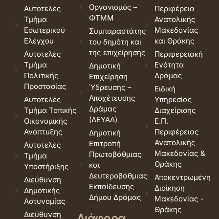
Οργανισμός –
Αυτοτελές
Περιφέρεια
ΦΤΜΜ
Τμήμα
Ανατολικής
Εσωτερικού
Μακεδονίας
Συμπαραστάτης
Ελέγχου
και Θράκης
του δημότη και
της επιχείρησης
Αυτοτελές
Περιφερειακή
Τμήμα
Ενότητα
Δημοτική
Πολιτικής
Δράμας
Επιχείρηση
Προστασίας
Ύδρευσης –
Ειδική
Αποχέτευσης
Αυτοτελές
Υπηρεσίας
Δράμας
Τμήμα Τοπικής
Διαχείρισης
(ΔΕΥΑΔ)
Οικονομικής
Ε.Π.
Ανάπτυξης
Περιφέρειας
Δημοτική
Ανατολικής
Επιτροπή
Αυτοτελές
Μακεδονίας &
Πρωτοβάθμιας
Τμήμα
Θράκης
και
Υποστήριξης
Δευτεροβάθμιας
Αποκεντρωμένη
Διεύθυνση
Εκπαίδευσης
Διοίκηση
Δημοτικής
Δήμου Δράμας
Μακεδονίας -
Αστυνομίας
Θράκης
Διεύθυνση
Διάφορα