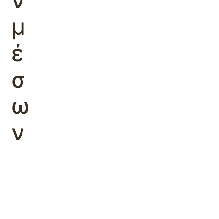
ν
μ
έ
σ
ω
ν