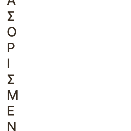
Α
Σ
Ο
Ρ
Ι
Σ
Μ
Ε
Ν