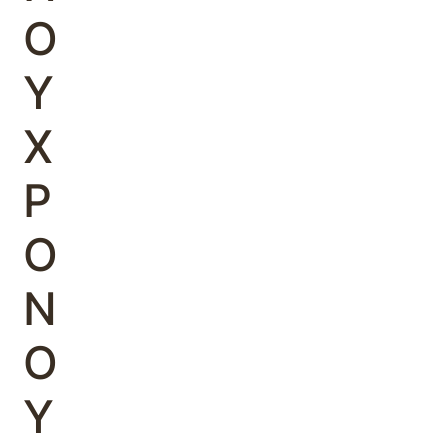
Ο
Υ
Χ
Ρ
Ο
Ν
Ο
Υ