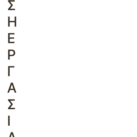
Σ
Η
Ε
Ρ
Γ
Α
Σ
Ι