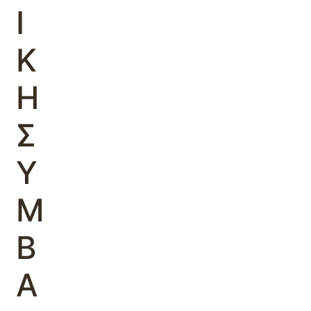
Ι
Κ
Η
Σ
Υ
Μ
Β
Α