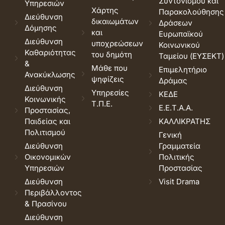
Συντονισμού και
Υπηρεσιών
Χάρτης
Παρακολούθησης
Διεύθυνση
δικαιωμάτων
Δράσεων
Δόμησης
και
Ευρωπαϊκού
Διεύθυνση
υποχρεώσεων
Κοινωνικού
Καθαριότητας
του δημότη
Ταμείου (ΕΥΣΕΚΤ)
&
Μάθε που
Επιμελητήριο
Ανακύκλωσης
ψηφίζεις
Δράμας
Διεύθυνση
Υπηρεσίες
ΚΕΔΕ
Κοινωνικής
Τ.Π.Ε.
Ε.Ε.Τ.Α.Α.
Προστασίας,
Παιδείας και
ΚΑΛΛΙΚΡΑΤΗΣ
Πολιτισμού
Γενική
Διεύθυνση
Γραμματεία
Οικονομικών
Πολιτικής
Υπηρεσιών
Προστασίας
Διεύθυνση
Visit Drama
Περιβάλλοντος
& Πρασίνου
Διεύθυνση