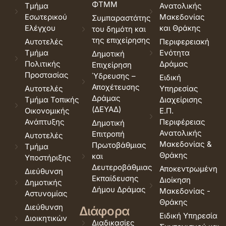
ΦΤΜΜ
Τμήμα
Ανατολικής
Εσωτερικού
Μακεδονίας
Συμπαραστάτης
Ελέγχου
και Θράκης
του δημότη και
της επιχείρησης
Αυτοτελές
Περιφερειακή
Τμήμα
Ενότητα
Δημοτική
Πολιτικής
Δράμας
Επιχείρηση
Προστασίας
Ύδρευσης –
Ειδική
Αποχέτευσης
Αυτοτελές
Υπηρεσίας
Δράμας
Τμήμα Τοπικής
Διαχείρισης
(ΔΕΥΑΔ)
Οικονομικής
Ε.Π.
Ανάπτυξης
Περιφέρειας
Δημοτική
Ανατολικής
Επιτροπή
Αυτοτελές
Μακεδονίας &
Πρωτοβάθμιας
Τμήμα
Θράκης
και
Υποστήριξης
Δευτεροβάθμιας
Αποκεντρωμένη
Διεύθυνση
Εκπαίδευσης
Διοίκηση
Δημοτικής
Δήμου Δράμας
Μακεδονίας -
Αστυνομίας
Θράκης
Διεύθυνση
Διάφορα
Ειδική Υπηρεσία
Διοικητικών
Διαδικασίες