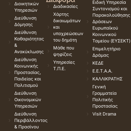
Ειδική Υπηρεσία
Διοικητικών
Διαδικασίες
Συντονισμού και
Υπηρεσιών
Χάρτης
Παρακολούθησης
Διεύθυνση
δικαιωμάτων
Δράσεων
Δόμησης
και
Ευρωπαϊκού
Διεύθυνση
υποχρεώσεων
Κοινωνικού
Καθαριότητας
του δημότη
Ταμείου (ΕΥΣΕΚΤ)
&
Μάθε που
Επιμελητήριο
Ανακύκλωσης
ψηφίζεις
Δράμας
Διεύθυνση
Υπηρεσίες
ΚΕΔΕ
Κοινωνικής
Τ.Π.Ε.
Ε.Ε.Τ.Α.Α.
Προστασίας,
Παιδείας και
ΚΑΛΛΙΚΡΑΤΗΣ
Πολιτισμού
Γενική
Διεύθυνση
Γραμματεία
Οικονομικών
Πολιτικής
Υπηρεσιών
Προστασίας
Διεύθυνση
Visit Drama
Περιβάλλοντος
& Πρασίνου