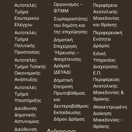
Οργανισμός –
Αυτοτελές
Περιφέρεια
ΦΤΜΜ
Τμήμα
Ανατολικής
Εσωτερικού
Μακεδονίας
Συμπαραστάτης
Ελέγχου
και Θράκης
του δημότη και
της επιχείρησης
Αυτοτελές
Περιφερειακή
Τμήμα
Ενότητα
Δημοτική
Πολιτικής
Δράμας
Επιχείρηση
Προστασίας
Ύδρευσης –
Ειδική
Αποχέτευσης
Αυτοτελές
Υπηρεσίας
Δράμας
Τμήμα Τοπικής
Διαχείρισης
(ΔΕΥΑΔ)
Οικονομικής
Ε.Π.
Ανάπτυξης
Περιφέρειας
Δημοτική
Ανατολικής
Επιτροπή
Αυτοτελές
Μακεδονίας &
Πρωτοβάθμιας
Τμήμα
Θράκης
και
Υποστήριξης
Δευτεροβάθμιας
Αποκεντρωμένη
Διεύθυνση
Εκπαίδευσης
Διοίκηση
Δημοτικής
Δήμου Δράμας
Μακεδονίας -
Αστυνομίας
Θράκης
Διεύθυνση
Διάφορα