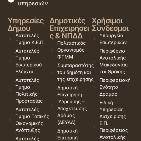
υπηρεσιών
Υπηρεσίες
Δημοτικές
Χρήσιμοι
Δήμου
Επιχειρήσει
Σύνδεσμοι
ς & ΝΠΔΔ
Αυτοτελές
Υπουργείο
Τμήμα Κ.Ε.Π.
Εσωτερικών
Πολιτιστικός
Οργανισμός –
Αυτοτελές
Περιφέρεια
ΦΤΜΜ
Τμήμα
Ανατολικής
Εσωτερικού
Μακεδονίας
Συμπαραστάτης
Ελέγχου
και Θράκης
του δημότη και
της επιχείρησης
Αυτοτελές
Περιφερειακή
Τμήμα
Ενότητα
Δημοτική
Πολιτικής
Δράμας
Επιχείρηση
Προστασίας
Ύδρευσης –
Ειδική
Αποχέτευσης
Αυτοτελές
Υπηρεσίας
Δράμας
Τμήμα Τοπικής
Διαχείρισης
(ΔΕΥΑΔ)
Οικονομικής
Ε.Π.
Ανάπτυξης
Περιφέρειας
Δημοτική
Ανατολικής
Επιτροπή
Αυτοτελές