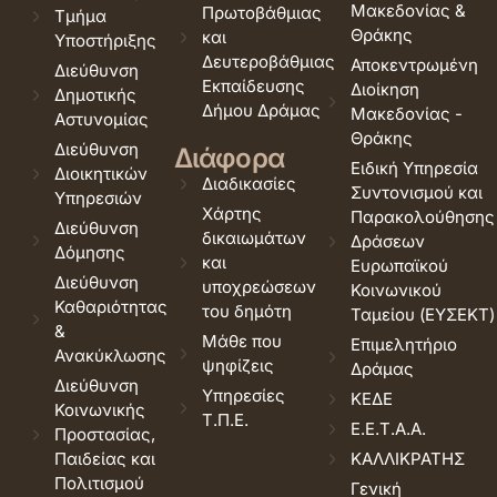
Μακεδονίας &
Πρωτοβάθμιας
Τμήμα
Θράκης
και
Υποστήριξης
Δευτεροβάθμιας
Αποκεντρωμένη
Διεύθυνση
Εκπαίδευσης
Διοίκηση
Δημοτικής
Δήμου Δράμας
Μακεδονίας -
Αστυνομίας
Θράκης
Διεύθυνση
Διάφορα
Ειδική Υπηρεσία
Διοικητικών
Διαδικασίες
Συντονισμού και
Υπηρεσιών
Χάρτης
Παρακολούθησης
Διεύθυνση
δικαιωμάτων
Δράσεων
Δόμησης
και
Ευρωπαϊκού
Διεύθυνση
υποχρεώσεων
Κοινωνικού
Καθαριότητας
του δημότη
Ταμείου (ΕΥΣΕΚΤ)
&
Μάθε που
Επιμελητήριο
Ανακύκλωσης
ψηφίζεις
Δράμας
Διεύθυνση
Υπηρεσίες
ΚΕΔΕ
Κοινωνικής
Τ.Π.Ε.
Ε.Ε.Τ.Α.Α.
Προστασίας,
Παιδείας και
ΚΑΛΛΙΚΡΑΤΗΣ
Πολιτισμού
Γενική