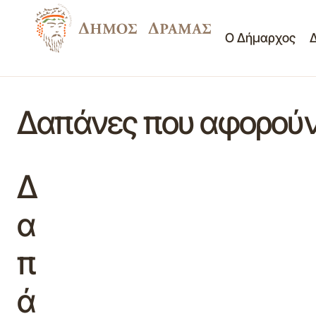
Ο Δήμαρχος
Δαπάνες που αφορούν
Δ
α
π
ά