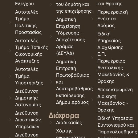
Ελέγχου
και Θράκης
του δημότη και
της επιχείρησης
Αυτοτελές
Περιφερειακή
Τμήμα
Ενότητα
Δημοτική
Πολιτικής
Δράμας
Επιχείρηση
Προστασίας
Ύδρευσης –
Ειδική
Αποχέτευσης
Αυτοτελές
Υπηρεσίας
Δράμας
Τμήμα Τοπικής
Διαχείρισης
(ΔΕΥΑΔ)
Οικονομικής
Ε.Π.
Ανάπτυξης
Περιφέρειας
Δημοτική
Ανατολικής
Επιτροπή
Αυτοτελές
Μακεδονίας &
Πρωτοβάθμιας
Τμήμα
Θράκης
και
Υποστήριξης
Δευτεροβάθμιας
Αποκεντρωμένη
Διεύθυνση
Εκπαίδευσης
Διοίκηση
Δημοτικής
Δήμου Δράμας
Μακεδονίας -
Αστυνομίας
Θράκης
Διεύθυνση
Διάφορα
Ειδική Υπηρεσία
Διοικητικών
Διαδικασίες
Συντονισμού και
Υπηρεσιών
Χάρτης
Παρακολούθησης
Διεύθυνση
δικαιωμάτων