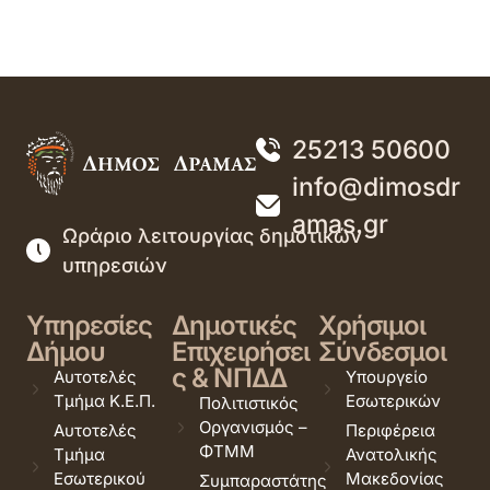
25213 50600
info@dimosdr
amas.gr
Ωράριο λειτουργίας δημοτικών
υπηρεσιών
Υπηρεσίες
Δημοτικές
Χρήσιμοι
Δήμου
Επιχειρήσει
Σύνδεσμοι
ς & ΝΠΔΔ
Αυτοτελές
Υπουργείο
Τμήμα Κ.Ε.Π.
Εσωτερικών
Πολιτιστικός
Οργανισμός –
Αυτοτελές
Περιφέρεια
ΦΤΜΜ
Τμήμα
Ανατολικής
Εσωτερικού
Μακεδονίας
Συμπαραστάτης