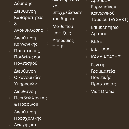
Δράσεων
Δόμησης
και
Ευρωπαϊκού
Διεύθυνση
υποχρεώσεων
Κοινωνικού
Καθαριότητας
του δημότη
Ταμείου (ΕΥΣΕΚΤ)
&
Μάθε που
Επιμελητήριο
Ανακύκλωσης
ψηφίζεις
Δράμας
Διεύθυνση
Υπηρεσίες
ΚΕΔΕ
Κοινωνικής
Τ.Π.Ε.
Ε.Ε.Τ.Α.Α.
Προστασίας,
Παιδείας και
ΚΑΛΛΙΚΡΑΤΗΣ
Πολιτισμού
Γενική
Διεύθυνση
Γραμματεία
Οικονομικών
Πολιτικής
Υπηρεσιών
Προστασίας
Διεύθυνση
Visit Drama
Περιβάλλοντος
& Πρασίνου
Διεύθυνση
Προσχολικής
Αγωγής και