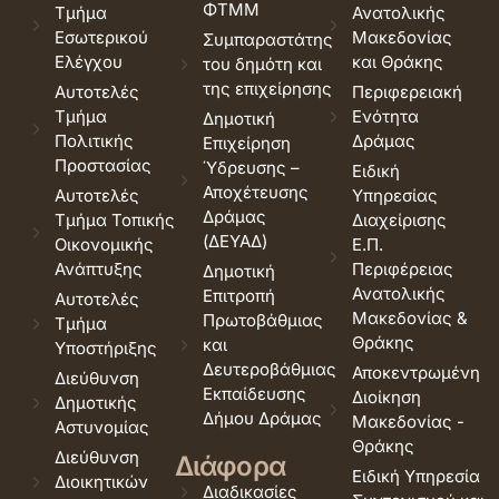
ΦΤΜΜ
Τμήμα
Ανατολικής
Εσωτερικού
Μακεδονίας
Συμπαραστάτης
Ελέγχου
και Θράκης
του δημότη και
της επιχείρησης
Αυτοτελές
Περιφερειακή
Τμήμα
Ενότητα
Δημοτική
Πολιτικής
Δράμας
Επιχείρηση
Προστασίας
Ύδρευσης –
Ειδική
Αποχέτευσης
Αυτοτελές
Υπηρεσίας
Δράμας
Τμήμα Τοπικής
Διαχείρισης
(ΔΕΥΑΔ)
Οικονομικής
Ε.Π.
Ανάπτυξης
Περιφέρειας
Δημοτική
Ανατολικής
Επιτροπή
Αυτοτελές
Μακεδονίας &
Πρωτοβάθμιας
Τμήμα
Θράκης
και
Υποστήριξης
Δευτεροβάθμιας
Αποκεντρωμένη
Διεύθυνση
Εκπαίδευσης
Διοίκηση
Δημοτικής
Δήμου Δράμας
Μακεδονίας -
Αστυνομίας
Θράκης
Διεύθυνση
Διάφορα
Ειδική Υπηρεσία
Διοικητικών
Διαδικασίες