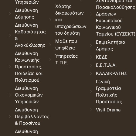
Συντονισμού και
Υπηρεσιών
Χάρτης
Παρακολούθησης
Διεύθυνση
δικαιωμάτων
Δράσεων
Δόμησης
και
Ευρωπαϊκού
Διεύθυνση
υποχρεώσεων
Κοινωνικού
Καθαριότητας
του δημότη
Ταμείου (ΕΥΣΕΚΤ)
&
Μάθε που
Επιμελητήριο
Ανακύκλωσης
ψηφίζεις
Δράμας
Διεύθυνση
Υπηρεσίες
ΚΕΔΕ
Κοινωνικής
Τ.Π.Ε.
Ε.Ε.Τ.Α.Α.
Προστασίας,
Παιδείας και
ΚΑΛΛΙΚΡΑΤΗΣ
Πολιτισμού
Γενική
Διεύθυνση
Γραμματεία
Οικονομικών
Πολιτικής
Υπηρεσιών
Προστασίας
Διεύθυνση
Visit Drama
Περιβάλλοντος
& Πρασίνου
Διεύθυνση