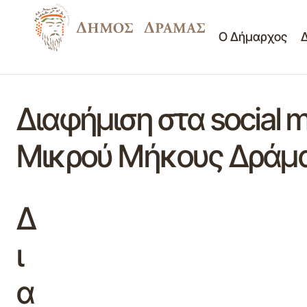
Ο Δήμαρχος
Διαφήμιση στα social m
Μικρού Μήκους Δράμα
Δ
ι
α