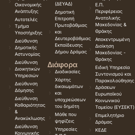
(ΔΕΥΑΔ)
Οικονομικής
Ε.Π.
Ανάπτυξης
Περιφέρειας
Δημοτική
Ανατολικής
Επιτροπή
Αυτοτελές
Μακεδονίας &
Πρωτοβάθμιας
Τμήμα
Θράκης
και
Υποστήριξης
Δευτεροβάθμιας
Αποκεντρωμένη
Διεύθυνση
Εκπαίδευσης
Διοίκηση
Δημοτικής
Δήμου Δράμας
Μακεδονίας -
Αστυνομίας
Θράκης
Διεύθυνση
Διάφορα
Ειδική Υπηρεσία
Διοικητικών
Διαδικασίες
Συντονισμού και
Υπηρεσιών
Χάρτης
Παρακολούθησης
Διεύθυνση
δικαιωμάτων
Δράσεων
Δόμησης
και
Ευρωπαϊκού
Διεύθυνση
υποχρεώσεων
Κοινωνικού
Καθαριότητας
του δημότη
Ταμείου (ΕΥΣΕΚΤ)
&
Μάθε που
Επιμελητήριο
Ανακύκλωσης
ψηφίζεις
Δράμας
Διεύθυνση
Υπηρεσίες
ΚΕΔΕ
Κοινωνικής