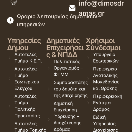
info@dimosdr
amas.gr
Ωράριο λειτουργίας δημοτικών
υπηρεσιών
Υπηρεσίες
Δημοτικές
Χρήσιμοι
Δήμου
Επιχειρήσει
Σύνδεσμοι
ς & ΝΠΔΔ
Αυτοτελές
Υπουργείο
Τμήμα Κ.Ε.Π.
Εσωτερικών
Πολιτιστικός
Οργανισμός –
Αυτοτελές
Περιφέρεια
ΦΤΜΜ
Τμήμα
Ανατολικής
Εσωτερικού
Μακεδονίας
Συμπαραστάτης
Ελέγχου
και Θράκης
του δημότη και
της επιχείρησης
Αυτοτελές
Περιφερειακή
Τμήμα
Ενότητα
Δημοτική
Πολιτικής
Δράμας
Επιχείρηση
Προστασίας
Ύδρευσης –
Ειδική
Αποχέτευσης
Αυτοτελές
Υπηρεσίας
Δράμας
Τμήμα Τοπικής
Διαχείρισης