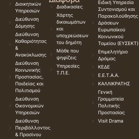
Ειδική Υπηρεσία
Διοικητικών
Διαδικασίες
Συντονισμού και
Υπηρεσιών
Χάρτης
Παρακολούθησης
Διεύθυνση
δικαιωμάτων
Δράσεων
Δόμησης
και
Ευρωπαϊκού
Διεύθυνση
υποχρεώσεων
Κοινωνικού
Καθαριότητας
του δημότη
Ταμείου (ΕΥΣΕΚΤ)
&
Μάθε που
Επιμελητήριο
Ανακύκλωσης
ψηφίζεις
Δράμας
Διεύθυνση
Υπηρεσίες
ΚΕΔΕ
Κοινωνικής
Τ.Π.Ε.
Ε.Ε.Τ.Α.Α.
Προστασίας,
Παιδείας και
ΚΑΛΛΙΚΡΑΤΗΣ
Πολιτισμού
Γενική
Διεύθυνση
Γραμματεία
Οικονομικών
Πολιτικής
Υπηρεσιών
Προστασίας
Διεύθυνση
Visit Drama
Περιβάλλοντος
& Πρασίνου