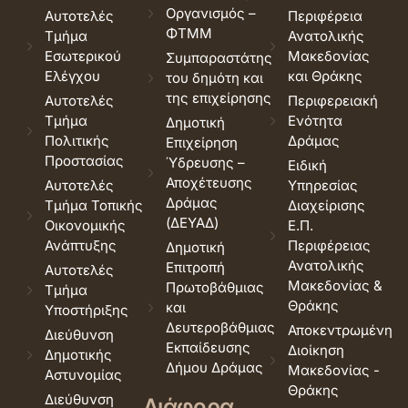
Οργανισμός –
Αυτοτελές
Περιφέρεια
ΦΤΜΜ
Τμήμα
Ανατολικής
Εσωτερικού
Μακεδονίας
Συμπαραστάτης
Ελέγχου
και Θράκης
του δημότη και
της επιχείρησης
Αυτοτελές
Περιφερειακή
Τμήμα
Ενότητα
Δημοτική
Πολιτικής
Δράμας
Επιχείρηση
Προστασίας
Ύδρευσης –
Ειδική
Αποχέτευσης
Αυτοτελές
Υπηρεσίας
Δράμας
Τμήμα Τοπικής
Διαχείρισης
(ΔΕΥΑΔ)
Οικονομικής
Ε.Π.
Ανάπτυξης
Περιφέρειας
Δημοτική
Ανατολικής
Επιτροπή
Αυτοτελές
Μακεδονίας &
Πρωτοβάθμιας
Τμήμα
Θράκης
και
Υποστήριξης
Δευτεροβάθμιας
Αποκεντρωμένη
Διεύθυνση
Εκπαίδευσης
Διοίκηση
Δημοτικής
Δήμου Δράμας
Μακεδονίας -
Αστυνομίας
Θράκης
Διεύθυνση
Διάφορα