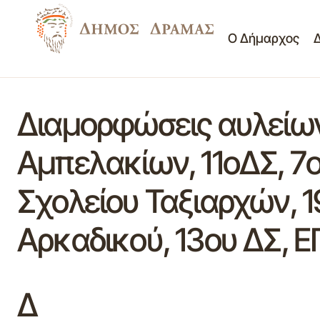
Ο Δήμαρχος
Διαμορφώσεις αυλείων
Αμπελακίων, 11οΔΣ, 7ο
Σχολείου Ταξιαρχών, 
Αρκαδικού, 13ου ΔΣ, 
Δ