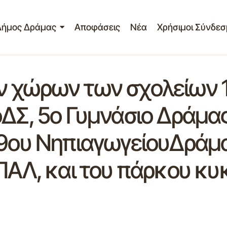
Δήμος Δράμας
Αποφάσεις
Νέα
Χρήσιμοι Σύνδεσ
 χώρων των σχολείων 1
ΔΣ, 5ο Γυμνάσιο Δράμας,
19ου ΝηπιαγωγείουΔράμ
ΕΠΑΛ, και του πάρκου κ