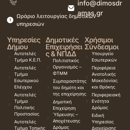
info@dimosdr
amas.gr
Ωράριο λειτουργίας δημοτικών
υπηρεσιών
Υπηρεσίες
Δημοτικές
Χρήσιμοι
Δήμου
Επιχειρήσει
Σύνδεσμοι
ς & ΝΠΔΔ
Αυτοτελές
Υπουργείο
Τμήμα Κ.Ε.Π.
Εσωτερικών
Πολιτιστικός
Οργανισμός –
Αυτοτελές
Περιφέρεια
ΦΤΜΜ
Τμήμα
Ανατολικής
Εσωτερικού
Μακεδονίας
Συμπαραστάτης
Ελέγχου
και Θράκης
του δημότη και
της επιχείρησης
Αυτοτελές
Περιφερειακή
Τμήμα
Ενότητα
Δημοτική
Πολιτικής
Δράμας
Επιχείρηση
Προστασίας
Ύδρευσης –
Ειδική
Αποχέτευσης
Αυτοτελές
Υπηρεσίας
Δράμας
Τμήμα Τοπικής
Διαχείρισης