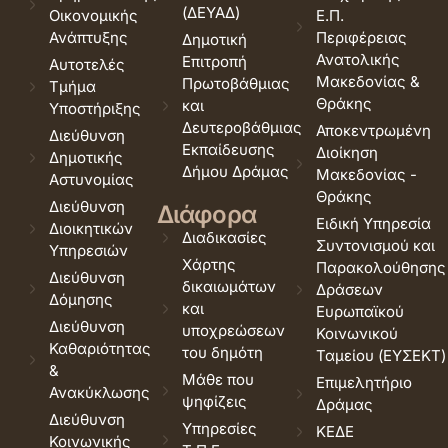
(ΔΕΥΑΔ)
Οικονομικής
Ε.Π.
Ανάπτυξης
Περιφέρειας
Δημοτική
Ανατολικής
Επιτροπή
Αυτοτελές
Μακεδονίας &
Πρωτοβάθμιας
Τμήμα
Θράκης
και
Υποστήριξης
Δευτεροβάθμιας
Αποκεντρωμένη
Διεύθυνση
Εκπαίδευσης
Διοίκηση
Δημοτικής
Δήμου Δράμας
Μακεδονίας -
Αστυνομίας
Θράκης
Διεύθυνση
Διάφορα
Ειδική Υπηρεσία
Διοικητικών
Διαδικασίες
Συντονισμού και
Υπηρεσιών
Χάρτης
Παρακολούθησης
Διεύθυνση
δικαιωμάτων
Δράσεων
Δόμησης
και
Ευρωπαϊκού
Διεύθυνση
υποχρεώσεων
Κοινωνικού
Καθαριότητας
του δημότη
Ταμείου (ΕΥΣΕΚΤ)
&
Μάθε που
Επιμελητήριο
Ανακύκλωσης
ψηφίζεις
Δράμας
Διεύθυνση
Υπηρεσίες
ΚΕΔΕ
Κοινωνικής