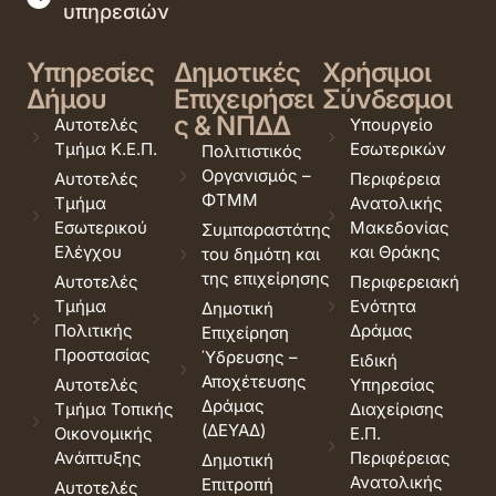
υπηρεσιών
Υπηρεσίες
Δημοτικές
Χρήσιμοι
Δήμου
Επιχειρήσει
Σύνδεσμοι
ς & ΝΠΔΔ
Αυτοτελές
Υπουργείο
Τμήμα Κ.Ε.Π.
Εσωτερικών
Πολιτιστικός
Οργανισμός –
Αυτοτελές
Περιφέρεια
ΦΤΜΜ
Τμήμα
Ανατολικής
Εσωτερικού
Μακεδονίας
Συμπαραστάτης
Ελέγχου
και Θράκης
του δημότη και
της επιχείρησης
Αυτοτελές
Περιφερειακή
Τμήμα
Ενότητα
Δημοτική
Πολιτικής
Δράμας
Επιχείρηση
Προστασίας
Ύδρευσης –
Ειδική
Αποχέτευσης
Αυτοτελές
Υπηρεσίας
Δράμας
Τμήμα Τοπικής
Διαχείρισης
(ΔΕΥΑΔ)
Οικονομικής
Ε.Π.
Ανάπτυξης
Περιφέρειας
Δημοτική
Ανατολικής
Επιτροπή
Αυτοτελές