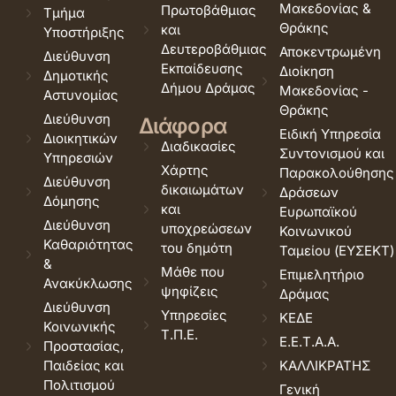
Μακεδονίας &
Πρωτοβάθμιας
Τμήμα
Θράκης
και
Υποστήριξης
Δευτεροβάθμιας
Αποκεντρωμένη
Διεύθυνση
Εκπαίδευσης
Διοίκηση
Δημοτικής
Δήμου Δράμας
Μακεδονίας -
Αστυνομίας
Θράκης
Διεύθυνση
Διάφορα
Ειδική Υπηρεσία
Διοικητικών
Διαδικασίες
Συντονισμού και
Υπηρεσιών
Χάρτης
Παρακολούθησης
Διεύθυνση
δικαιωμάτων
Δράσεων
Δόμησης
και
Ευρωπαϊκού
Διεύθυνση
υποχρεώσεων
Κοινωνικού
Καθαριότητας
του δημότη
Ταμείου (ΕΥΣΕΚΤ)
&
Μάθε που
Επιμελητήριο
Ανακύκλωσης
ψηφίζεις
Δράμας
Διεύθυνση
Υπηρεσίες
ΚΕΔΕ
Κοινωνικής
Τ.Π.Ε.
Ε.Ε.Τ.Α.Α.
Προστασίας,
Παιδείας και
ΚΑΛΛΙΚΡΑΤΗΣ
Πολιτισμού
Γενική