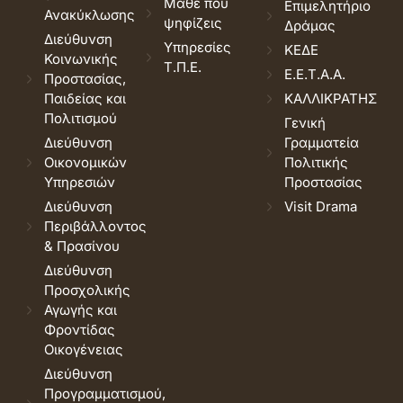
Μάθε που
Επιμελητήριο
Ανακύκλωσης
ψηφίζεις
Δράμας
Διεύθυνση
Υπηρεσίες
ΚΕΔΕ
Κοινωνικής
Τ.Π.Ε.
Ε.Ε.Τ.Α.Α.
Προστασίας,
Παιδείας και
ΚΑΛΛΙΚΡΑΤΗΣ
Πολιτισμού
Γενική
Διεύθυνση
Γραμματεία
Οικονομικών
Πολιτικής
Υπηρεσιών
Προστασίας
Διεύθυνση
Visit Drama
Περιβάλλοντος
& Πρασίνου
Διεύθυνση
Προσχολικής
Αγωγής και
Φροντίδας
Οικογένειας
Διεύθυνση
Προγραμματισμού,