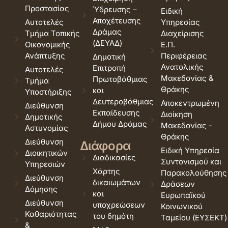
Προστασίας
Ύδρευσης –
Ειδική
Αποχέτευσης
Αυτοτελές
Υπηρεσίας
Δράμας
Τμήμα Τοπικής
Διαχείρισης
(ΔΕΥΑΔ)
Οικονομικής
Ε.Π.
Ανάπτυξης
Περιφέρειας
Δημοτική
Ανατολικής
Επιτροπή
Αυτοτελές
Μακεδονίας &
Πρωτοβάθμιας
Τμήμα
Θράκης
και
Υποστήριξης
Δευτεροβάθμιας
Αποκεντρωμένη
Διεύθυνση
Εκπαίδευσης
Διοίκηση
Δημοτικής
Δήμου Δράμας
Μακεδονίας -
Αστυνομίας
Θράκης
Διεύθυνση
Διάφορα
Ειδική Υπηρεσία
Διοικητικών
Διαδικασίες
Συντονισμού και
Υπηρεσιών
Χάρτης
Παρακολούθησης
Διεύθυνση
δικαιωμάτων
Δράσεων
Δόμησης
και
Ευρωπαϊκού
Διεύθυνση
υποχρεώσεων
Κοινωνικού
Καθαριότητας
του δημότη
Ταμείου (ΕΥΣΕΚΤ)
&