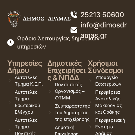
25213 50600
info@dimosdr
amas.gr
Ωράριο λειτουργίας δημοτικών
υπηρεσιών
Υπηρεσίες
Δημοτικές
Χρήσιμοι
Δήμου
Επιχειρήσει
Σύνδεσμοι
ς & ΝΠΔΔ
Αυτοτελές
Υπουργείο
Τμήμα Κ.Ε.Π.
Εσωτερικών
Πολιτιστικός
Οργανισμός –
Αυτοτελές
Περιφέρεια
ΦΤΜΜ
Τμήμα
Ανατολικής
Εσωτερικού
Μακεδονίας
Συμπαραστάτης
Ελέγχου
και Θράκης
του δημότη και
της επιχείρησης
Αυτοτελές
Περιφερειακή
Τμήμα
Ενότητα
Δημοτική
Πολιτικής
Δράμας
Επιχείρηση