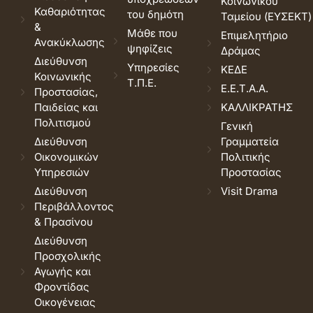
Κοινωνικού
Καθαριότητας
του δημότη
Ταμείου (ΕΥΣΕΚΤ)
&
Μάθε που
Επιμελητήριο
Ανακύκλωσης
ψηφίζεις
Δράμας
Διεύθυνση
Υπηρεσίες
ΚΕΔΕ
Κοινωνικής
Τ.Π.Ε.
Ε.Ε.Τ.Α.Α.
Προστασίας,
Παιδείας και
ΚΑΛΛΙΚΡΑΤΗΣ
Πολιτισμού
Γενική
Διεύθυνση
Γραμματεία
Οικονομικών
Πολιτικής
Υπηρεσιών
Προστασίας
Διεύθυνση
Visit Drama
Περιβάλλοντος
& Πρασίνου
Διεύθυνση
Προσχολικής
Αγωγής και
Φροντίδας
Οικογένειας