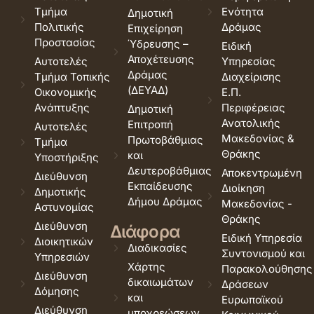
Τμήμα
Ενότητα
Δημοτική
Πολιτικής
Δράμας
Επιχείρηση
Προστασίας
Ύδρευσης –
Ειδική
Αποχέτευσης
Αυτοτελές
Υπηρεσίας
Δράμας
Τμήμα Τοπικής
Διαχείρισης
(ΔΕΥΑΔ)
Οικονομικής
Ε.Π.
Ανάπτυξης
Περιφέρειας
Δημοτική
Ανατολικής
Επιτροπή
Αυτοτελές
Μακεδονίας &
Πρωτοβάθμιας
Τμήμα
Θράκης
και
Υποστήριξης
Δευτεροβάθμιας
Αποκεντρωμένη
Διεύθυνση
Εκπαίδευσης
Διοίκηση
Δημοτικής
Δήμου Δράμας
Μακεδονίας -
Αστυνομίας
Θράκης
Διεύθυνση
Διάφορα
Ειδική Υπηρεσία
Διοικητικών
Διαδικασίες
Συντονισμού και
Υπηρεσιών
Χάρτης
Παρακολούθησης
Διεύθυνση
δικαιωμάτων
Δράσεων
Δόμησης
και
Ευρωπαϊκού
Διεύθυνση
υποχρεώσεων