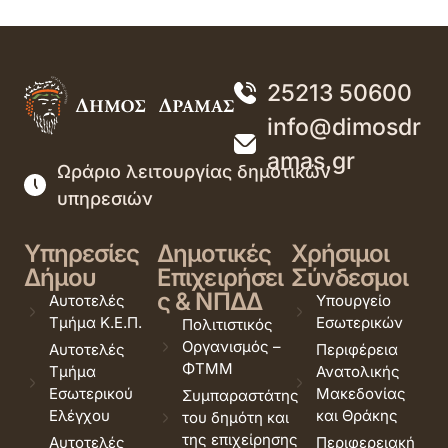
25213 50600
info@dimosdr
amas.gr
Ωράριο λειτουργίας δημοτικών
υπηρεσιών
Υπηρεσίες
Δημοτικές
Χρήσιμοι
Δήμου
Επιχειρήσει
Σύνδεσμοι
ς & ΝΠΔΔ
Αυτοτελές
Υπουργείο
Τμήμα Κ.Ε.Π.
Εσωτερικών
Πολιτιστικός
Οργανισμός –
Αυτοτελές
Περιφέρεια
ΦΤΜΜ
Τμήμα
Ανατολικής
Εσωτερικού
Μακεδονίας
Συμπαραστάτης
Ελέγχου
και Θράκης
του δημότη και
της επιχείρησης
Αυτοτελές
Περιφερειακή