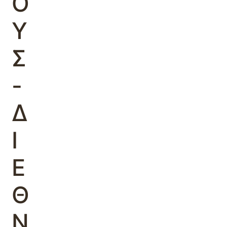
Ο
Υ
Σ
-
Δ
Ι
Ε
Θ
Ν