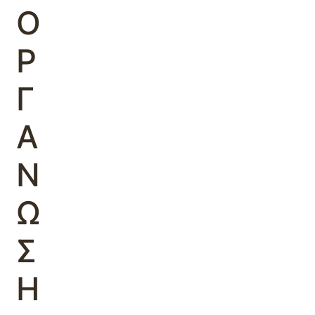
Ο
Ρ
Γ
Α
Ν
Ω
Σ
Η