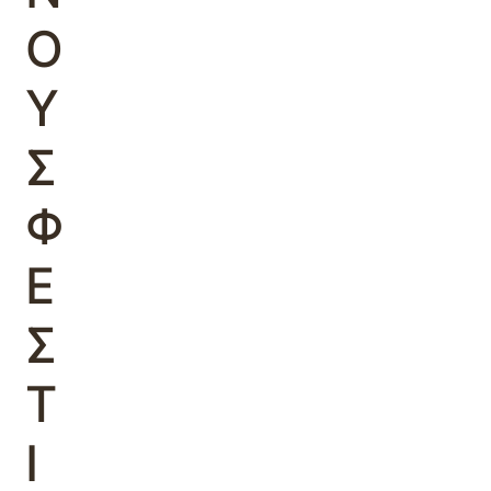
Ο
Υ
Σ
Φ
Ε
Σ
Τ
Ι