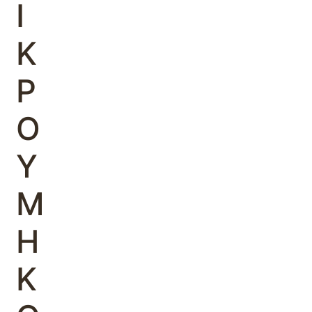
Ι
Κ
Ρ
Ο
Υ
Μ
Η
Κ