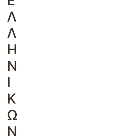
Ε
Λ
Λ
Η
Ν
Ι
Κ
Ω
Ν