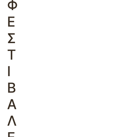
Φ
Ε
Σ
Τ
Ι
Β
Α
Λ