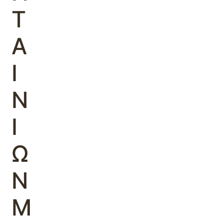
Τ
Α
Ι
Ν
Ι
Ω
Ν
Μ