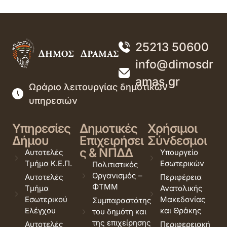
25213 50600
info@dimosdr
amas.gr
Ωράριο λειτουργίας δημοτικών
υπηρεσιών
Υπηρεσίες
Δημοτικές
Χρήσιμοι
Δήμου
Επιχειρήσει
Σύνδεσμοι
ς & ΝΠΔΔ
Αυτοτελές
Υπουργείο
Τμήμα Κ.Ε.Π.
Εσωτερικών
Πολιτιστικός
Οργανισμός –
Αυτοτελές
Περιφέρεια
ΦΤΜΜ
Τμήμα
Ανατολικής
Εσωτερικού
Μακεδονίας
Συμπαραστάτης
Ελέγχου
και Θράκης
του δημότη και
της επιχείρησης
Αυτοτελές
Περιφερειακή