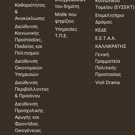
Κοινωνικού
Καθαριότητας
του δημότη
Ταμείου (ΕΥΣΕΚΤ)
&
Μάθε που
Επιμελητήριο
Ανακύκλωσης
ψηφίζεις
Δράμας
Διεύθυνση
Υπηρεσίες
ΚΕΔΕ
Κοινωνικής
Τ.Π.Ε.
Ε.Ε.Τ.Α.Α.
Προστασίας,
Παιδείας και
ΚΑΛΛΙΚΡΑΤΗΣ
Πολιτισμού
Γενική
Διεύθυνση
Γραμματεία
Οικονομικών
Πολιτικής
Υπηρεσιών
Προστασίας
Διεύθυνση
Visit Drama
Περιβάλλοντος
& Πρασίνου
Διεύθυνση
Προσχολικής
Αγωγής και
Φροντίδας
Οικογένειας