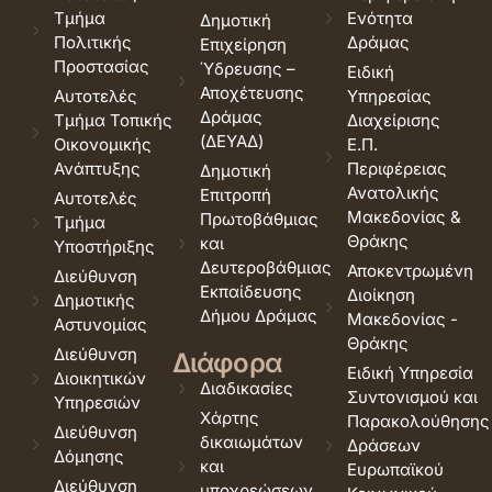
Τμήμα
Ενότητα
Δημοτική
Πολιτικής
Δράμας
Επιχείρηση
Προστασίας
Ύδρευσης –
Ειδική
Αποχέτευσης
Αυτοτελές
Υπηρεσίας
Δράμας
Τμήμα Τοπικής
Διαχείρισης
(ΔΕΥΑΔ)
Οικονομικής
Ε.Π.
Ανάπτυξης
Περιφέρειας
Δημοτική
Ανατολικής
Επιτροπή
Αυτοτελές
Μακεδονίας &
Πρωτοβάθμιας
Τμήμα
Θράκης
και
Υποστήριξης
Δευτεροβάθμιας
Αποκεντρωμένη
Διεύθυνση
Εκπαίδευσης
Διοίκηση
Δημοτικής
Δήμου Δράμας
Μακεδονίας -
Αστυνομίας
Θράκης
Διεύθυνση
Διάφορα
Ειδική Υπηρεσία
Διοικητικών
Διαδικασίες
Συντονισμού και
Υπηρεσιών
Χάρτης
Παρακολούθησης
Διεύθυνση
δικαιωμάτων
Δράσεων
Δόμησης
και
Ευρωπαϊκού
Διεύθυνση
υποχρεώσεων